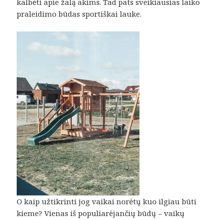
kalbėti apie žalą akims. Tad pats sveikiausias laiko
praleidimo būdas sportiškai lauke.
O kaip užtikrinti jog vaikai norėtų kuo ilgiau būti
kieme? Vienas iš populiarėjančių būdų – vaikų