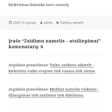
Kiekvienas išsirinks savo namelį.
Paskelbta
Autorius
Kategorijos
2020 13 rugsėjo
admin
Žaidimų namelis
Įrašo “Zaidimu namelis – atsiliepimai”
komenatarų: 6
Atgalinis pranešimas:
Vaiku zaidimu aikstele -
kiekvieno vaiko svajone tiek vasara tiek ziema.
Atgalinis pranešimas:
Medinis namelis vaikams -
džiaugsmas tiek mažiems tiek dideliems.