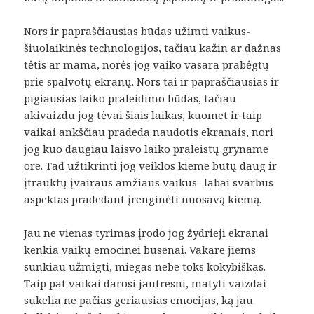
Nors ir papraščiausias būdas užimti vaikus-
šiuolaikinės technologijos, tačiau kažin ar dažnas
tėtis ar mama, norės jog vaiko vasara prabėgtų
prie spalvotų ekranų. Nors tai ir papraščiausias ir
pigiausias laiko praleidimo būdas, tačiau
akivaizdu jog tėvai šiais laikas, kuomet ir taip
vaikai ankščiau pradeda naudotis ekranais, nori
jog kuo daugiau laisvo laiko praleistų gryname
ore. Tad užtikrinti jog veiklos kieme būtų daug ir
įtrauktų įvairaus amžiaus vaikus- labai svarbus
aspektas pradedant įrenginėti nuosavą kiemą.
Jau ne vienas tyrimas įrodo jog žydrieji ekranai
kenkia vaikų emocinei būsenai. Vakare jiems
sunkiau užmigti, miegas nebe toks kokybiškas.
Taip pat vaikai darosi jautresni, matyti vaizdai
sukelia ne pačias geriausias emocijas, ką jau