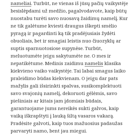
nameliai
. Turbūt, ne vienas iš jūsų pačių vaikystėje
besislėpdami už medžio, pagalvodavote, kaip būtų
nuostabu turėti savo nuosavą žaidimų namelį. Kur
ne tik galėtume kviesti draugus iškepti smėlio
pyragą ir pagardinti ką tik pradėjusiais žydėti
obuoliais, bet ir smagiai leistis nuo čiuozyklų ar
suptis sparnuotosiose supynėse. Turbūt,
meluotumėte jeigu sakytumėte ne. O mes ir
nepatikėtume. Medinis zaidimu
namelis
klasika
kiekvieno vaiko vaikystėje. Tai labai smagus laiko
praleidimo būdas kiekvienam. O jeigu dar pats
mažylis gali išsirinkti spalvas, susikomplektuoti
savo svajonių namelį, dekoruoti gėlėmis, savo
piešiniais ar kitais jam įdomiais būdais,
garantuojame jums nereikės sukti galvos, kaip
vaiką iškrapštyti į lauką šiltą vasaros vakarą.
Pradėsite galvoti, kaip tuos mažuosius padaužas
parvaryti namo, bent jau miegui.