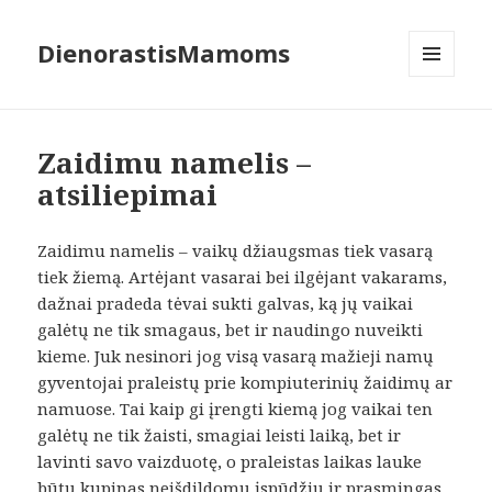
DienorastisMamoms
MENIU
IR
VALDIKLIAI
Zaidimu namelis –
atsiliepimai
Zaidimu namelis – vaikų džiaugsmas tiek vasarą
tiek žiemą. Artėjant vasarai bei ilgėjant vakarams,
dažnai pradeda tėvai sukti galvas, ką jų vaikai
galėtų ne tik smagaus, bet ir naudingo nuveikti
kieme. Juk nesinori jog visą vasarą mažieji namų
gyventojai praleistų prie kompiuterinių žaidimų ar
namuose. Tai kaip gi įrengti kiemą jog vaikai ten
galėtų ne tik žaisti, smagiai leisti laiką, bet ir
lavinti savo vaizduotę, o praleistas laikas lauke
būtų kupinas neišdildomų įspūdžių ir prasmingas.