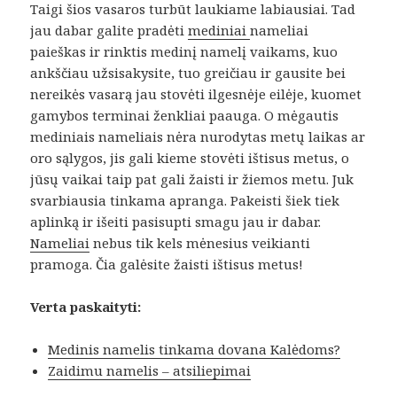
Taigi šios vasaros turbūt laukiame labiausiai. Tad
jau dabar galite pradėti
mediniai
nameliai
paieškas ir rinktis medinį namelį vaikams, kuo
ankščiau užsisakysite, tuo greičiau ir gausite bei
nereikės vasarą jau stovėti ilgesnėje eilėje, kuomet
gamybos terminai ženkliai paauga. O mėgautis
mediniais nameliais nėra nurodytas metų laikas ar
oro sąlygos, jis gali kieme stovėti ištisus metus, o
jūsų vaikai taip pat gali žaisti ir žiemos metu. Juk
svarbiausia tinkama apranga. Pakeisti šiek tiek
aplinką ir išeiti pasisupti smagu jau ir dabar.
Nameliai
nebus tik kels mėnesius veikianti
pramoga. Čia galėsite žaisti ištisus metus!
Verta paskaityti:
Medinis namelis tinkama dovana Kalėdoms?
Zaidimu namelis – atsiliepimai