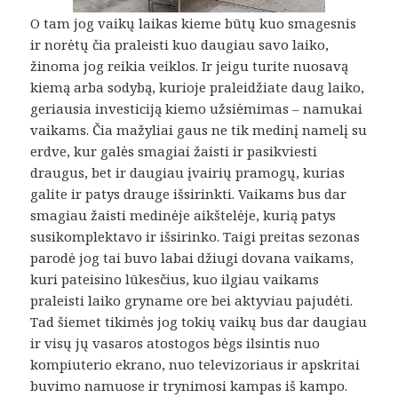
O tam jog vaikų laikas kieme būtų kuo smagesnis
ir norėtų čia praleisti kuo daugiau savo laiko,
žinoma jog reikia veiklos. Ir jeigu turite nuosavą
kiemą arba sodybą, kurioje praleidžiate daug laiko,
geriausia investiciją kiemo užsiėmimas – namukai
vaikams. Čia mažyliai gaus ne tik medinį namelį su
erdve, kur galės smagiai žaisti ir pasikviesti
draugus, bet ir daugiau įvairių pramogų, kurias
galite ir patys drauge išsirinkti. Vaikams bus dar
smagiau žaisti medinėje aikštelėje, kurią patys
susikomplektavo ir išsirinko. Taigi preitas sezonas
parodė jog tai buvo labai džiugi dovana vaikams,
kuri pateisino lūkesčius, kuo ilgiau vaikams
praleisti laiko gryname ore bei aktyviau pajudėti.
Tad šiemet tikimės jog tokių vaikų bus dar daugiau
ir visų jų vasaros atostogos bėgs ilsintis nuo
kompiuterio ekrano, nuo televizoriaus ir apskritai
buvimo namuose ir trynimosi kampas iš kampo.