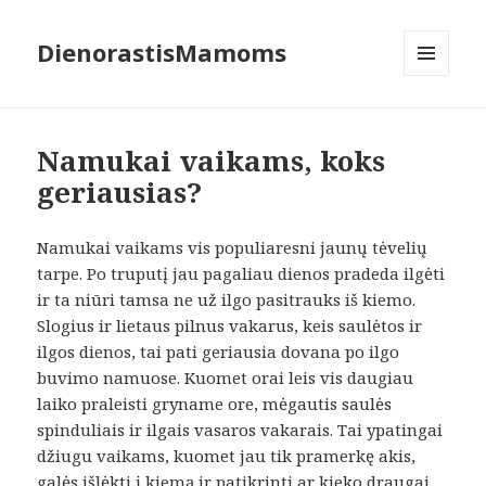
DienorastisMamoms
MENIU
IR
VALDIKLIAI
Namukai vaikams, koks
geriausias?
Namukai vaikams vis populiaresni jaunų tėvelių
tarpe. Po truputį jau pagaliau dienos pradeda ilgėti
ir ta niūri tamsa ne už ilgo pasitrauks iš kiemo.
Slogius ir lietaus pilnus vakarus, keis saulėtos ir
ilgos dienos, tai pati geriausia dovana po ilgo
buvimo namuose. Kuomet orai leis vis daugiau
laiko praleisti gryname ore, mėgautis saulės
spinduliais ir ilgais vasaros vakarais. Tai ypatingai
džiugu vaikams, kuomet jau tik pramerkę akis,
galės išlėkti į kiemą ir patikrinti ar kieko draugai