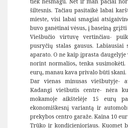
tiek nesmagu. Net ir man pačiai nor
šiltesnis. Tačiau pasitaikė labai kar
mieste, visi labai smagiai atsigaiv
buvo ganėtinai vėsus, į baseiną grįž
Viešbučio virtuvę vertinčiau- puik
pusryčių stalas gausus. Labiausiai 
aparato. O ne kaip įprasta daugelyje 
norint normalios, tenka susimokėti.
eurų, manau kava privalo būti skani.
Dar vienas minusas viešbutyje- au
Kadangi viešbutis centre- nėra ku
mokamoje aikštelėje 15 eurų pa
ekonomiškesnį variantą ir automobi
prekybos centro garaže. Kaina 10 eur
Trūko ir kondicienioriaus. Kuomet b