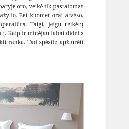
aryje oro, veikė tik pastatomas
ažylio. Bet kuomet orai atvėso,
eratūra. Taigi, jeigu reikėtų
tį. Kaip ir minėjau labai didelis
kti ranka. Tad spėsite apžiūrėti