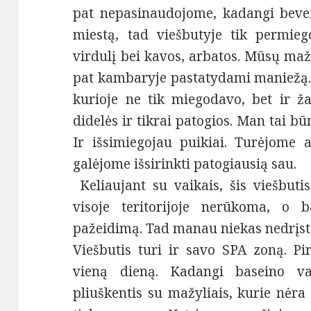
pat nepasinaudojome, kadangi bevei
miestą, tad viešbutyje tik permie
virdulį bei kavos, arbatos. Mūsų maž
pat kambaryje pastatydami maniežą. 
kurioje ne tik miegodavo, bet ir ž
didelės ir tikrai patogios. Man tai b
Ir išsimiegojau puikiai. Turėjome 
galėjome išsirinkti patogiausią sau.
Keliaujant su vaikais, šis viešbuti
visoje teritorijoje nerūkoma, o 
pažeidimą. Tad manau niekas nedrįst
Viešbutis turi ir savo SPA zoną. Pi
vieną dieną. Kadangi baseino va
pliuškentis su mažyliais, kurie nėra