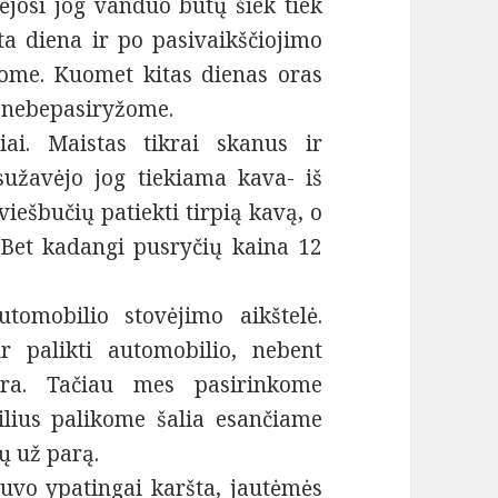
ėjosi jog vanduo būtų šiek tiek
šta diena ir po pasivaikščiojimo
inome. Kuomet kitas dienas oras
ti nebepasiryžome.
iai. Maistas tikrai skanus ir
sužavėjo jog tiekiama kava- iš
viešbučių patiekti tirpią kavą, o
 Bet kadangi pusryčių kaina 12
tomobilio stovėjimo aikštelė.
r palikti automobilio, nebent
ra. Tačiau mes pasirinkome
lius palikome šalia esančiame
ų už parą.
uvo ypatingai karšta, jautėmės