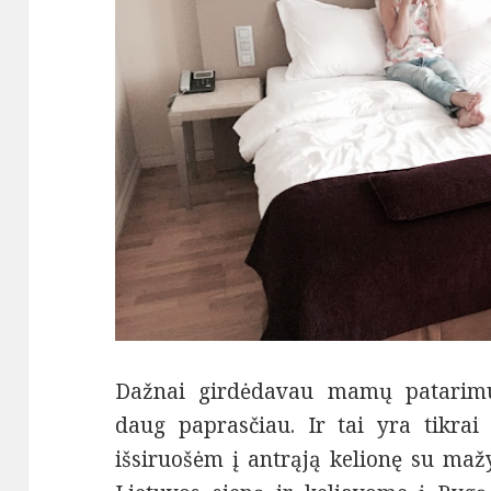
Dažnai girdėdavau mamų patarimus
daug paprasčiau. Ir tai yra tikrai 
išsiruošėm į antrąją kelionę su maž