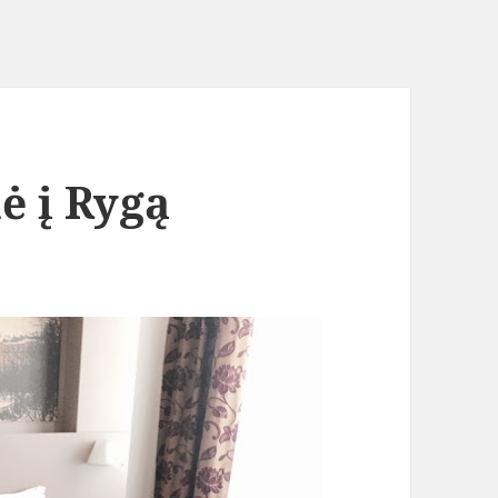
ė į Rygą