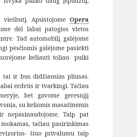
. Išvyka paliko daug įspūdžių,
 viešbutį. Apsistojome
Opera
kome dėl labai patogios vietos
ntre. Tad automobilį galėjome
ngi pėsčiomis galėjome pasiekti
norėjome keliauti toliau- puiki
 tai ir bus didžiausias pliusas.
labai erdvūs ir tvarkingi. Tačiau
meryje, bet gavome geresnįjį
 vonia, su keliomis masažinėmis
ir nepasinaudojome. Taip pat
 mokamas, tačiau pasirinkimas
levizorius- šiuo privalumu taip