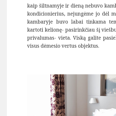
kaip šiltnamyje ir dieną nebuvo kamb
kondicionierius, nejungėme jo dėl m
kambaryje buvo labai tinkama temp
kartoti kelionę- pasirinkčiau šį viešbu
privalumas- vieta. Viską galite pasie
visus dėmesio vertus objektus.