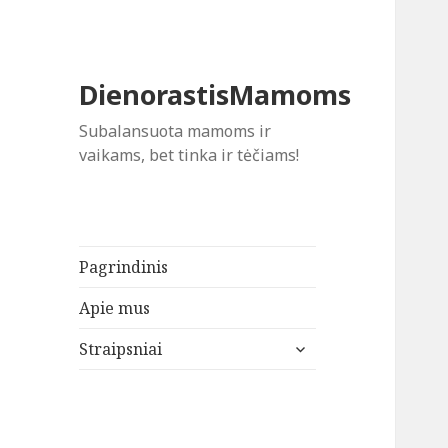
DienorastisMamoms
Subalansuota mamoms ir
vaikams, bet tinka ir tėčiams!
Pagrindinis
Apie mus
išskleisti
Straipsniai
sub-
meniu