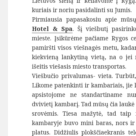
Lietuvos sieną ir keliavome į Rygą
kuriais ir noriu pasidalinti su Jumis.
Pirmiausia papasakosiu apie mūsų
Hotel & Spa
. Šį viešbutį pasirin
mieste. Įsikūrėme pačiame Rygos ce
pamiršti visos viešnagės metu, kada
kiekvieną lankytiną vietą, na o jei 
išeitis viešasis miesto transportas.
Viešbučio privalumas- vieta. Turbūt,
Likome patenkinti ir kambariais, jie 
apsistojome ne standartiname nu
dvivietį kambarį. Tad mūsų čia laukė
srovėmis. Tiesa mažytė, tad taip 
kambaryje buvo mini baras, nors ir
platus. Didžiulis plokščiaekranis te