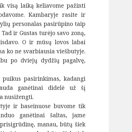
k visą laiką keliavome pažinti
godavome. Kambaryje rasite ir
ylių personalas pasirūpino taip
Tad ir Gustas turėjo savo zoną,
aisdavo. O ir mūsų lovos labai
ūna ko ne svarbiausia viešbutyje.
abu po dviejų dydžių pagalvę,
s puikus pasirinkimas, kadangi
bauda ganėtinai didelė už šį
a nusižengti.
rtyje ir baseinuose buvome tik
nduo ganėtinai šaltas, jame
 prisigrūdinę, manau, būtų šiek