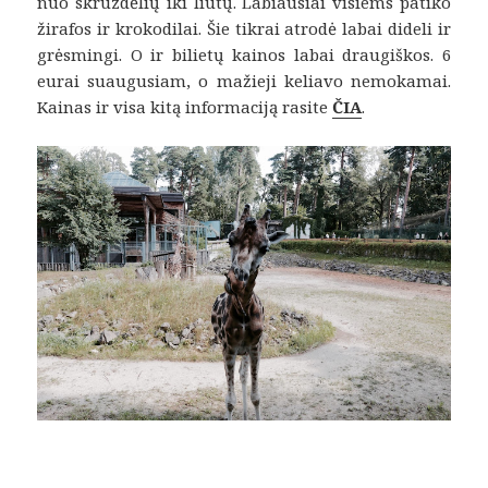
nuo skruzdėlių iki liūtų. Labiausiai visiems patiko
žirafos ir krokodilai. Šie tikrai atrodė labai dideli ir
grėsmingi. O ir bilietų kainos labai draugiškos. 6
eurai suaugusiam, o mažieji keliavo nemokamai.
Kainas ir visa kitą informaciją rasite
ČIA
.