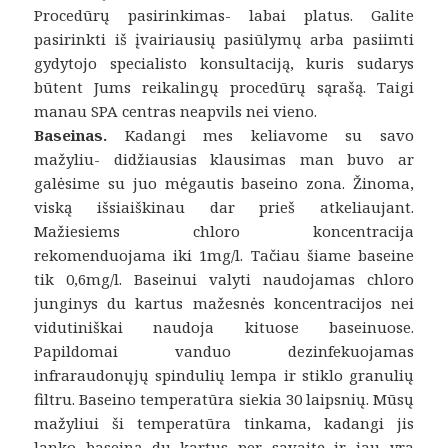
Procedūrų pasirinkimas- labai platus. Galite
pasirinkti iš įvairiausių pasiūlymų arba pasiimti
gydytojo specialisto konsultaciją, kuris sudarys
būtent Jums reikalingų procedūrų sąrašą. Taigi
manau SPA centras neapvils nei vieno.
Baseinas.
Kadangi mes keliavome su savo
mažyliu- didžiausias klausimas man buvo ar
galėsime su juo mėgautis baseino zona. Žinoma,
viską išsiaiškinau dar prieš atkeliaujant.
Mažiesiems chloro koncentracija
rekomenduojama iki 1mg/l. Tačiau šiame baseine
tik 0,6mg/l. Baseinui valyti naudojamas chloro
junginys du kartus mažesnės koncentracijos nei
vidutiniškai naudoja kituose baseinuose.
Papildomai vanduo dezinfekuojamas
infraraudonųjų spindulių lempa ir stiklo granulių
filtru. Baseino temperatūra siekia 30 laipsnių. Mūsų
mažyliui ši temperatūra tinkama, kadangi jis
lanko baseiną du kartus per savaitę ir jau yra