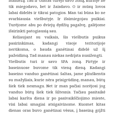
maniežą. Tad ir Gustas turėjo savo zoną, kurioje ne
tik miegodavo, bet ir žaisdavo. O ir mūsų lovos
labai didelės ir tikrai patogios. Man tai būna ko ne
svarbiausia viešbutyje. Ir išsimiegojau puikiai.
Turėjome abu po dviejų dydžių pagalvę, galėjome
išsirinkti patogiausią sau.
Keliaujant su vaikais, šis viešbutis puikus
pasirinkimas, kadangi visoje teritorijoje
nerūkoma, o bauda ganėtinai didelė už šį
pažeidimą. Tad manau niekas nedrįsta nusižengti.
Viešbutis turi ir savo SPA zoną. Pirtyje ir
baseinuose buvome tik vieną dieną. Kadangi
baseino vanduo ganėtinai šaltas, jame pliuškentis
su mažyliais, kurie nėra prisigrūdinę, manau, būtų
šiek tiek nesmagu. Net ir man pačiai norėjosi jog
vanduo būtų šiek tiek šiltesnis. Tačiau pasitaikė
labai karšta diena ir po pasivaikščiojimo mieste,
visi labai smagiai atsigaivinome. Kuomet kitas
dienas oras buvo ganėtinai vėsus, į baseiną grįžti