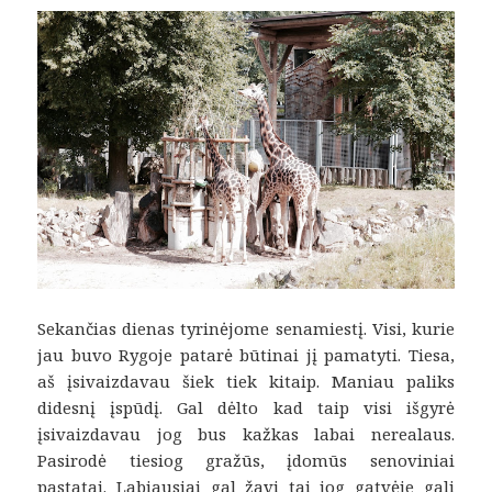
Sekančias dienas tyrinėjome senamiestį. Visi, kurie
jau buvo Rygoje patarė būtinai jį pamatyti. Tiesa,
aš įsivaizdavau šiek tiek kitaip. Maniau paliks
didesnį įspūdį. Gal dėlto kad taip visi išgyrė
įsivaizdavau jog bus kažkas labai nerealaus.
Pasirodė tiesiog gražūs, įdomūs senoviniai
pastatai. Labiausiai gal žavi tai jog gatvėje gali