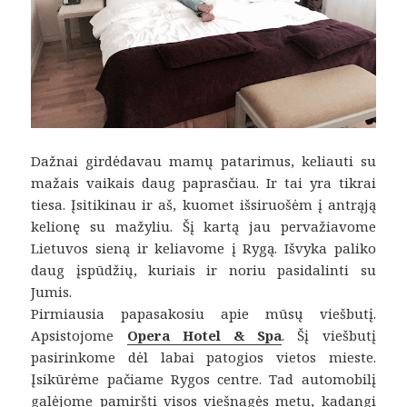
Dažnai girdėdavau mamų patarimus, keliauti su
mažais vaikais daug paprasčiau. Ir tai yra tikrai
tiesa. Įsitikinau ir aš, kuomet išsiruošėm į antrąją
kelionę su mažyliu. Šį kartą jau pervažiavome
Lietuvos sieną ir keliavome į Rygą. Išvyka paliko
daug įspūdžių, kuriais ir noriu pasidalinti su
Jumis.
Pirmiausia papasakosiu apie mūsų viešbutį.
Apsistojome
Opera Hotel & Spa
. Šį viešbutį
pasirinkome dėl labai patogios vietos mieste.
Įsikūrėme pačiame Rygos centre. Tad automobilį
galėjome pamiršti visos viešnagės metu, kadangi