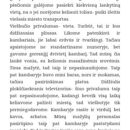
pėsčiomis galėjome pasiekti kiekvieną lankytiną
vietą, na o jei norėjome keliauti toliau- puiki išeitis
viešasis miesto transportas.
Viešbučio privalumas- vieta. Turbūt, tai ir bus
didžiausias pliusas. Likome patenkinti ir
kambariais, jie labai erdvūs ir tvarkingi. Tačiau
apsistojome ne standartiname numeryje, bet
gavome geresnįjį dvivietį kambarį. Tad mūsų čia
laukė vonia, su keliomis masažinėmis srovėmis.
Tiesa mažytė, tad taip ir nepasinaudojome. Taip
pat kambaryje buvo mini baras, nors ir mokamas,
tačiau pasirinkimas platus. Didžiulis
plokščiaekranis televizorius- šiuo privalumu taip
pat nepasinaudojome, kadangi beveik visą laiką
keliavome pažinti miestą, tad viešbutyje tik
permiegodavome. Kambaryje rasite ir virdulį bei
kavos, arbatos. Mūsų mažylių personalas
pasirūpino taip pat kambaryje pastatydami