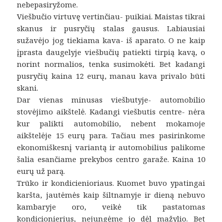
nebepasiryžome.
Viešbučio virtuvę vertinčiau- puikiai. Maistas tikrai
skanus ir pusryčių stalas gausus. Labiausiai
sužavėjo jog tiekiama kava- iš aparato. O ne kaip
įprasta daugelyje viešbučių patiekti tirpią kavą, o
norint normalios, tenka susimokėti. Bet kadangi
pusryčių kaina 12 eurų, manau kava privalo būti
skani.
Dar vienas minusas viešbutyje- automobilio
stovėjimo aikštelė. Kadangi viešbutis centre- nėra
kur palikti automobilio, nebent mokamoje
aikštelėje 15 eurų para. Tačiau mes pasirinkome
ekonomiškesnį variantą ir automobilius palikome
šalia esančiame prekybos centro garaže. Kaina 10
eurų už parą.
Trūko ir kondicienioriaus. Kuomet buvo ypatingai
karšta, jautėmės kaip šiltnamyje ir dieną nebuvo
kambaryje oro, veikė tik pastatomas
kondicionierius, nejungėme jo dėl mažylio. Bet