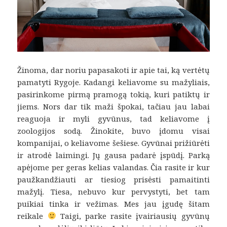
Žinoma, dar noriu papasakoti ir apie tai, ką vertėtų
pamatyti Rygoje. Kadangi keliavome su mažyliais,
pasirinkome pirmą pramogą tokią, kuri patiktų ir
jiems. Nors dar tik maži špokai, tačiau jau labai
reaguoja ir myli gyvūnus, tad keliavome į
zoologijos sodą. Žinokite, buvo įdomu visai
kompanijai, o keliavome šešiese. Gyvūnai prižiūrėti
ir atrodė laimingi. Jų gausa padarė įspūdį. Parką
apėjome per geras kelias valandas. Čia rasite ir kur
paužkandžiauti ar tiesiog prisėsti pamaitinti
mažylį. Tiesa, nebuvo kur pervystyti, bet tam
puikiai tinka ir vežimas. Mes jau įgudę šitam
reikale
Taigi, parke rasite įvairiausių gyvūnų