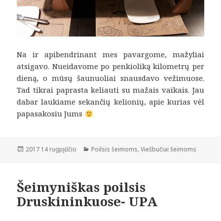
Na ir apibendrinant mes pavargome, mažyliai
atsigavo. Nueidavome po penkioliką kilometrų per
dieną, o mūsų šaunuoliai snausdavo vežimuose.
Tad tikrai paprasta keliauti su mažais vaikais. Jau
dabar laukiame sekančių kelionių, apie kurias vėl
papasakosiu Jums
Paskelbta
Kategorijos
2017 14 rugpjūčio
Poilsis šeimoms
,
Viešbučiai šeimoms
Šeimyniškas poilsis
Druskininkuose- UPA