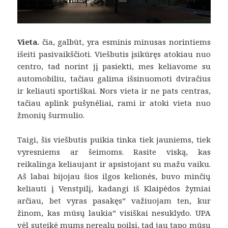
Vieta.
čia, galbūt, yra esminis minusas norintiems
išeiti pasivaikščioti. Viešbutis įsikūręs atokiau nuo
centro, tad norint jį pasiekti, mes keliavome su
automobiliu, tačiau galima išsinuomoti dviračius
ir keliauti sportiškai. Nors vieta ir ne pats centras,
tačiau aplink pušynėliai, rami ir atoki vieta nuo
žmonių šurmulio.
Taigi, šis viešbutis puikia tinka tiek jauniems, tiek
vyresniems ar šeimoms. Rasite viską, kas
reikalinga keliaujant ir apsistojant su mažu vaiku.
Aš labai bijojau šios ilgos kelionės, buvo minčių
keliauti į Venstpilį, kadangi iš Klaipėdos žymiai
arčiau, bet vyras pasakęs” važiuojam ten, kur
žinom, kas mūsų laukia” visiškai nesuklydo. UPA
vėl suteikė mums nerealų poilsį, tad jau tapo mūsų