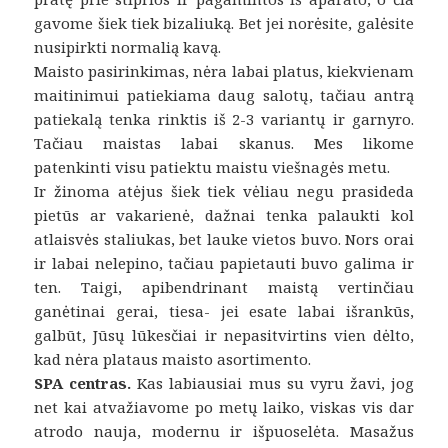
gavome šiek tiek bizaliuką. Bet jei norėsite, galėsite
nusipirkti normalią kavą.
Maisto pasirinkimas, nėra labai platus, kiekvienam
maitinimui patiekiama daug salotų, tačiau antrą
patiekalą tenka rinktis iš 2-3 variantų ir garnyro.
Tačiau maistas labai skanus. Mes likome
patenkinti visu patiektu maistu viešnagės metu.
Ir žinoma atėjus šiek tiek vėliau negu prasideda
pietūs ar vakarienė, dažnai tenka palaukti kol
atlaisvės staliukas, bet lauke vietos buvo. Nors orai
ir labai nelepino, tačiau papietauti buvo galima ir
ten. Taigi, apibendrinant maistą vertinčiau
ganėtinai gerai, tiesa- jei esate labai išrankūs,
galbūt, Jūsų lūkesčiai ir nepasitvirtins vien dėlto,
kad nėra plataus maisto asortimento.
SPA centras.
Kas labiausiai mus su vyru žavi, jog
net kai atvažiavome po metų laiko, viskas vis dar
atrodo nauja, modernu ir išpuoselėta. Masažus