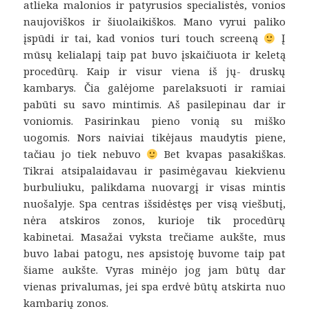
atlieka malonios ir patyrusios specialistės, vonios
naujoviškos ir šiuolaikiškos. Mano vyrui paliko
įspūdi ir tai, kad vonios turi touch screeną
Į
mūsų kelialapį taip pat buvo įskaičiuota ir keletą
procedūrų. Kaip ir visur viena iš jų- druskų
kambarys. Čia galėjome parelaksuoti ir ramiai
pabūti su savo mintimis. Aš pasilepinau dar ir
voniomis. Pasirinkau pieno vonią su miško
uogomis. Nors naiviai tikėjaus maudytis piene,
tačiau jo tiek nebuvo
Bet kvapas pasakiškas.
Tikrai atsipalaidavau ir pasimėgavau kiekvienu
burbuliuku, palikdama nuovargį ir visas mintis
nuošalyje. Spa centras išsidėstęs per visą viešbutį,
nėra atskiros zonos, kurioje tik procedūrų
kabinetai. Masažai vyksta trečiame aukšte, mus
buvo labai patogu, nes apsistoję buvome taip pat
šiame aukšte. Vyras minėjo jog jam būtų dar
vienas privalumas, jei spa erdvė būtų atskirta nuo
kambarių zonos.