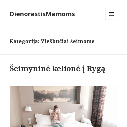
DienorastisMamoms
MENIU
IR
VALDIKLIAI
Kategorija:
Viešbučiai šeimoms
Šeimyninė kelionė į Rygą