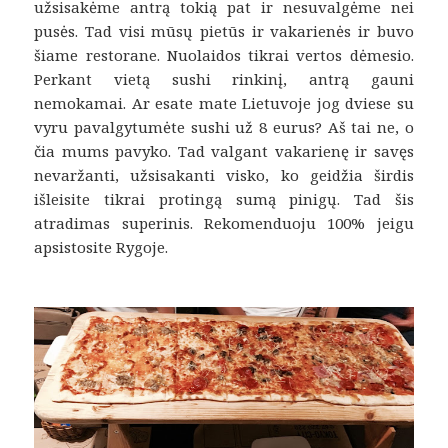
užsisakėme antrą tokią pat ir nesuvalgėme nei
pusės. Tad visi mūsų pietūs ir vakarienės ir buvo
šiame restorane. Nuolaidos tikrai vertos dėmesio.
Perkant vietą sushi rinkinį, antrą gauni
nemokamai. Ar esate mate Lietuvoje jog dviese su
vyru pavalgytumėte sushi už 8 eurus? Aš tai ne, o
čia mums pavyko. Tad valgant vakarienę ir savęs
nevaržanti, užsisakanti visko, ko geidžia širdis
išleisite tikrai protingą sumą pinigų. Tad šis
atradimas superinis. Rekomenduoju 100% jeigu
apsistosite Rygoje.