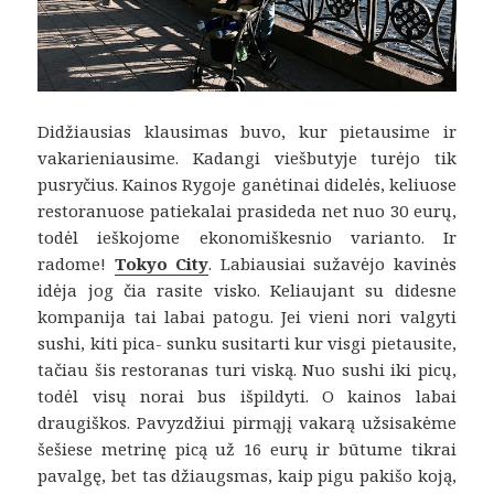
Didžiausias klausimas buvo, kur pietausime ir
vakarieniausime. Kadangi viešbutyje turėjo tik
pusryčius. Kainos Rygoje ganėtinai didelės, keliuose
restoranuose patiekalai prasideda net nuo 30 eurų,
todėl ieškojome ekonomiškesnio varianto. Ir
radome!
Tokyo City
. Labiausiai sužavėjo kavinės
idėja jog čia rasite visko. Keliaujant su didesne
kompanija tai labai patogu. Jei vieni nori valgyti
sushi, kiti pica- sunku susitarti kur visgi pietausite,
tačiau šis restoranas turi viską. Nuo sushi iki picų,
todėl visų norai bus išpildyti. O kainos labai
draugiškos. Pavyzdžiui pirmąjį vakarą užsisakėme
šešiese metrinę picą už 16 eurų ir būtume tikrai
pavalgę, bet tas džiaugsmas, kaip pigu pakišo koją,