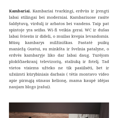
Kambariai.
Kambariai tvarkingi, erdvūs ir įrengti
labai stilingai bei moderniai. Kambariuose rasite
šaldytuvą, virdulį ir arbatos bei vandens. Taip pat
spintoje yra seifas. Wi-fi veikia gerai. WC ir dušas
labai šviesūs ir dideli, o muilas kvepia levandomis.
Mūsų kambarys milžiniškas. Pastatė puikų
maniežą Gustui, su minkšta ir švelnia patalyne, o
erdvės kambaryje liko dar labai daug. Turėjom
plokščiaekranį televizorių, staliuką ir fotelį. Tad
vietos visiems užteko ne tik pasiilsėti, bet ir
užsiimti kūrybiniais darbais ( tėtis montavo video
apie pirmąją sūnaus kelionę, mama kaupė idėjas
naujam blogo įrašui).