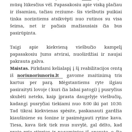
mūsų lūkesčius vėl. Papasakosiu apie viską plačiau
ir išsamiau, tačiau reziume- šis viešbutis puikiai
tinka norintiems atsikvėpti nuo rutinos su visa
šeima, net ir pačiais mažiausiais čia bus
pasirūpinta.
Taigi apie kiekvieną viešbučio kampelį
papasakosiu Jums atvirai, nuoširdžiai ir naujai
pakrauta galva.
Maistas.
Pirkdami kelialapį į šį reabilitacijos centą
iš
noriunoriunoriu.lt
gavome maitinimą tris
kartus per parą. Mėgstantiems ryte ilgiau
pasiraityti lovoje ( kuri čia labai patogi) į pusryčius
skubėti neteks, kaip įprasta daugelyje viešbučių,
kadangi pusryčiai tiekiami nuo 8:00 iki pat 10:30.
Tad tikrai kiekvienas spėsite, paskanauti gardžia
kiaušiniene su šonine ir pasimėgauti rytine kava.
Tiesa, kava šiek tiek mus nuvylė, gal dėlto, kad
pratę prie stiprios ir pagamintos iš aparato, o čia