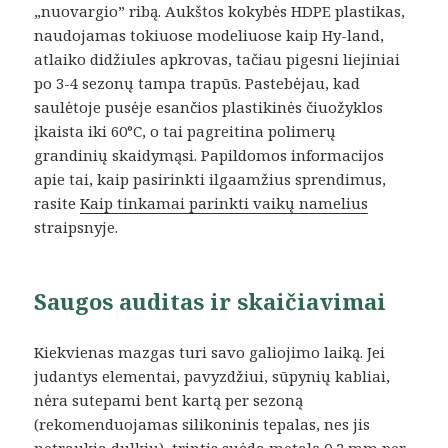
„nuovargio” ribą. Aukštos kokybės HDPE plastikas,
naudojamas tokiuose modeliuose kaip Hy-land,
atlaiko didžiules apkrovas, tačiau pigesni liejiniai
po 3-4 sezonų tampa trapūs. Pastebėjau, kad
saulėtoje pusėje esančios plastikinės čiuožyklos
įkaista iki 60°C, o tai pagreitina polimerų
grandinių skaidymąsi. Papildomos informacijos
apie tai, kaip pasirinkti ilgaamžius sprendimus,
rasite
Kaip tinkamai parinkti vaikų namelius
straipsnyje.
Saugos auditas ir skaičiavimai
Kiekvienas mazgas turi savo galiojimo laiką. Jei
judantys elementai, pavyzdžiui, sūpynių kabliai,
nėra sutepami bent kartą per sezoną
(rekomenduojamas silikoninis tepalas, nes jis