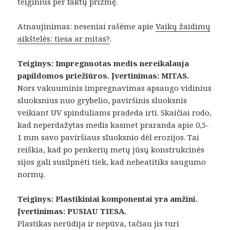
teiginius per faktų prizmę.
Atnaujinimas: neseniai rašėme apie
Vaikų žaidimų
aikštelės: tiesa ar mitas?
.
Teiginys: Impregnuotas medis nereikalauja
papildomos priežiūros. Įvertinimas: MITAS.
Nors vakuuminis impregnavimas apsaugo vidinius
sluoksnius nuo grybelio, paviršinis sluoksnis
veikiant UV spinduliams pradeda irti. Skaičiai rodo,
kad neperdažytas medis kasmet praranda apie 0,5-
1 mm savo paviršiaus sluoksnio dėl erozijos. Tai
reiškia, kad po penkerių metų jūsų konstrukcinės
sijos gali susilpnėti tiek, kad nebeatitiks saugumo
normų.
Teiginys: Plastikiniai komponentai yra amžini.
Įvertinimas: PUSIAU TIESA.
Plastikas nerūdija ir nepūva, tačiau jis turi