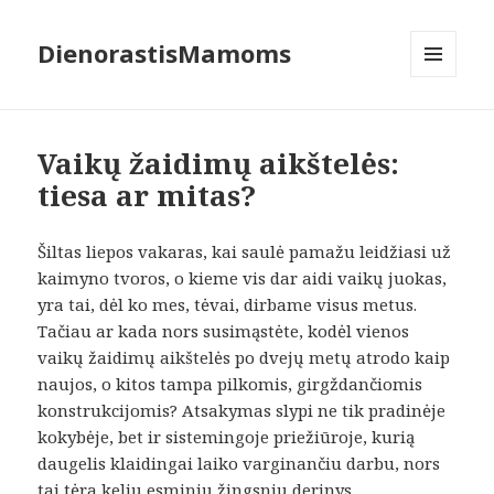
DienorastisMamoms
MENIU
IR
VALDIKLIAI
Vaikų žaidimų aikštelės:
tiesa ar mitas?
Šiltas liepos vakaras, kai saulė pamažu leidžiasi už
kaimyno tvoros, o kieme vis dar aidi vaikų juokas,
yra tai, dėl ko mes, tėvai, dirbame visus metus.
Tačiau ar kada nors susimąstėte, kodėl vienos
vaikų žaidimų aikštelės po dvejų metų atrodo kaip
naujos, o kitos tampa pilkomis, girgždančiomis
konstrukcijomis? Atsakymas slypi ne tik pradinėje
kokybėje, bet ir sistemingoje priežiūroje, kurią
daugelis klaidingai laiko varginančiu darbu, nors
tai tėra kelių esminių žingsnių derinys.