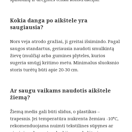
Kokia danga po aikštele yra
saugiausia?
Nors veja atrodo gražiai, ji greitai išsimindo. Pagal
saugos standartus, geriausia naudoti smulkintą
žievę (mulčią) arba gumines plyteles, kurios
sugeria smūgį kritimo metu. Minimalus sluoksnio
storis turėtų būti apie 20-30 cm.
Ar saugu vaikams naudotis aikštele
žiemą?
Žiemą medis gali būti slidus, o plastikas –
trapesnis. Jei temperatūra nukrenta žemiau -10°C,
rekomenduojama nuimti tekstilines sūpynes ar