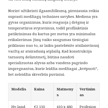
Norint užtikrinti ilgaamžiškumą, pirmiausia reikia
suprasti medžiagų technines savybes. Mediena yra
gyvas organizmas, kuris reaguoja į drėgmę ir
temperatūros svyravimus, todėl profilaktinis
patikrinimas du kartus per metus yra minimalus
reikalavimas. Jūsų vaiko saugumas tiesiogiai
priklauso nuo to, ar laiku pastebėsite atsilaisvinusį
varžtą ar atsiradusią atplaišą. Kad konstrukcija
tarnautų dešimtmetį, būtina naudoti
specializuotas alyvas arba vandens pagrindo
impregnantus, kurie leidžia medžiagai „kvėpuoti”,
bet neleidžia skverbtis puviniui.
Modelis
Kaina
Matmeny
Vertinim
s
as
Hy-land
€2 150
410 x 480
Profesion