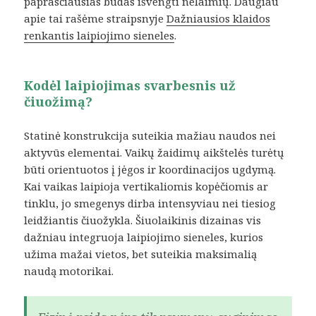
paprasčiausias būdas išvengti nelaimių. Daugiau
apie tai rašėme straipsnyje
Dažniausios klaidos
renkantis laipiojimo sieneles
.
Kodėl laipiojimas svarbesnis už
čiuožimą?
Statinė konstrukcija suteikia mažiau naudos nei
aktyvūs elementai. Vaikų žaidimų aikštelės turėtų
būti orientuotos į jėgos ir koordinacijos ugdymą.
Kai vaikas laipioja vertikaliomis kopėčiomis ar
tinklu, jo smegenys dirba intensyviau nei tiesiog
leidžiantis čiuožykla. Šiuolaikinis dizainas vis
dažniau integruoja laipiojimo sieneles, kurios
užima mažai vietos, bet suteikia maksimalią
naudą motorikai.