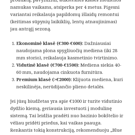
namukas vaikams, atsiperka per 4 metus. Pigesni
variantai reikalauja papildomų išlaidų remontui
(keitimas sūpynių laikiklių, lentų atnaujinimas)
jau antrąjį sezoną.
Ekonominė klasė (€300-€600):
Dažniausiai
naudojama plona spygliuočių mediena (iki 28
mm storio), reikalauja kasmetinio tvirtinimo.
Vidutinė klasė (€700-€1500):
Mediena siekia 40-
60 mm, naudojama cinkuota furnitūra.
Premium klasė (>€2000):
Klijuota mediena, kuri
neskilinėja, nerūdijančio plieno detalės.
Jei jūsų biudžetas yra apie €1000 ir turite vidutinio
dydžio kiemą, geriausia investuoti į modulinę
sistemą. Tai leidžia pradėti nuo bazinio bokštelio ir
vėliau pridėti priedus, kai vaikas paauga.
Renkantis tokią konstrukciją, rekomenduoju „Blue