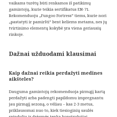
vaikams turėtų būti renkamos iš patikimų
gamintojų, kurie teikia sertifikatus EN-71.
Rekomenduoju „Fungoo Fortress” tiems, kurie nori
„pastatyti ir pamiršti” bent keliems metams, nes jų
tvirtinimo elementų kokybė yra viena geriausių
rinkoje.
Dažnai užduodami klausimai
Kaip dažnai reikia perdažyti medines
aikšteles?
Dauguma gamintojų rekomenduoja pirmąjį kartą
perdažyti arba padengti papildomu impregnantu
jau pirmąjį sezoną, o vėliau – kas 2-3 metus,
priklausomai nuo to, kiek tiesioginių saulės
spindulių ir drėgmės tenka konstrukcijai.