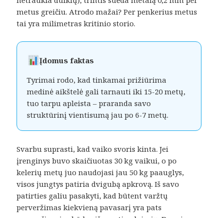
netraukia dulkių), trintis suėda metalą 0,2 mm per
metus greičiu. Atrodo mažai? Per penkerius metus
tai yra milimetras kritinio storio.
Įdomus faktas
Tyrimai rodo, kad tinkamai prižiūrima
medinė aikštelė gali tarnauti iki 15-20 metų,
tuo tarpu apleista – praranda savo
struktūrinį vientisumą jau po 6-7 metų.
Svarbu suprasti, kad vaiko svoris kinta. Jei
įrenginys buvo skaičiuotas 30 kg vaikui, o po
kelerių metų juo naudojasi jau 50 kg paauglys,
visos jungtys patiria dvigubą apkrovą. Iš savo
patirties galiu pasakyti, kad būtent varžtų
perveržimas kiekvieną pavasarį yra pats