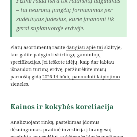
Fizinė raida nėra tik raumenų auginimas
– tai neuronų jungčių formavimas per
sudėtingus judesius, kurie įmanomi tik
gerai suplanuotoje erdvėje.
Platų asortimentą rasite
daugiau apie tai
skiltyje,
kur galite palyginti skirtingų gamintojų
specifikacijas. Jei ieškote idėjų, kaip dar labiau
išnaudoti turimą erdvę, peržiūrėkite mūsų
paruoštą gidą
2026 14 būdų panaudoti laipiojimo
sieneles
.
Kainos ir kokybės koreliacija
Analizuojant rinką, pastebimas įdomus
dėsningumas: pradinė investicija į brangesnį
produktą, pavyzdžiui, aukštesnės klasės medienos