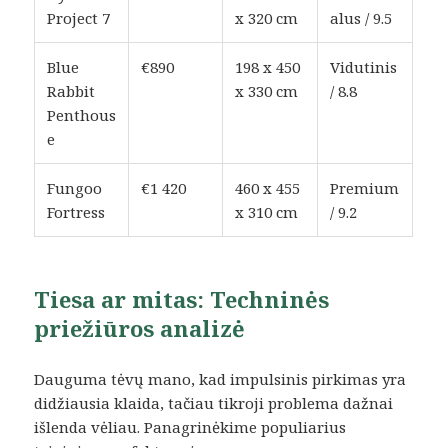
Project 7
x 320 cm
alus / 9.5
Blue
€890
198 x 450
Vidutinis
Rabbit
x 330 cm
/ 8.8
Penthous
e
Fungoo
€1 420
460 x 455
Premium
Fortress
x 310 cm
/ 9.2
Tiesa ar mitas: Techninės
priežiūros analizė
Dauguma tėvų mano, kad impulsinis pirkimas yra
didžiausia klaida, tačiau tikroji problema dažnai
išlenda vėliau. Panagrinėkime populiarius