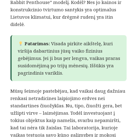
Rabbit Penthouse” modelį. Kodėl? Nes jo kainos ir
konstrukcinio tvirtumo santykis yra optimalus
Lietuvos klimatui, kur drėgmė rudenį yra itin
didelė.
Patarimas:
Visada pirkite aikštelę, kuri
viršija dabartinius jūsų vaiko fizinius
gebėjimus. Jei ji bus per lengva, vaikas praras
susidomėjimą po trijų mėnesių. Iššūkis yra
pagrindinis variklis.
Mūsų šeimoje pastebėjau, kad vaikai daug dažniau
renkasi netradicines laipiojimo erdves nei
standartines čiuožyklas. Nu, tipo, čiuožti gera, bet
užlipti virve – laimėjimas. Todėl investuojant į
tokius objektus kaip namelis, svarbu nepamiršti,
kad tai nėra tik žaislas. Tai laboratorija, kurioje
vaikas testuoja savo kūno galimybes ir mokosi