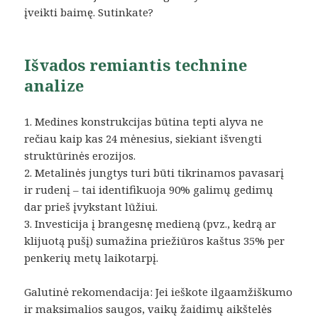
įveikti baimę. Sutinkate?
Išvados remiantis technine
analize
1. Medines konstrukcijas būtina tepti alyva ne
rečiau kaip kas 24 mėnesius, siekiant išvengti
struktūrinės erozijos.
2. Metalinės jungtys turi būti tikrinamos pavasarį
ir rudenį – tai identifikuoja 90% galimų gedimų
dar prieš įvykstant lūžiui.
3. Investicija į brangesnę medieną (pvz., kedrą ar
klijuotą pušį) sumažina priežiūros kaštus 35% per
penkerių metų laikotarpį.
Galutinė rekomendacija: Jei ieškote ilgaamžiškumo
ir maksimalios saugos, vaikų žaidimų aikštelės