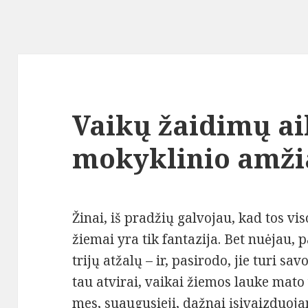
Vaikų žaidimų ai
mokyklinio amži
Žinai, iš pradžių galvojau, kad tos vi
žiemai yra tik fantazija. Bet nuėjau, 
trijų atžalų – ir, pasirodo, jie turi s
tau atvirai, vaikai žiemos lauke mato 
mes, suaugusieji, dažnai įsivaizduoj