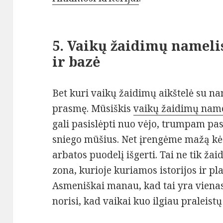
5. Vaikų žaidimų namelis
ir bazė
Bet kuri vaikų žaidimų aikštelė su na
prasmę. Mūsiškis
vaikų žaidimų name
gali pasislėpti nuo vėjo, trumpam pasiš
sniego mūšius. Net įrengėme mažą kėd
arbatos puodelį išgerti. Tai ne tik žai
zona, kurioje kuriamos istorijos ir p
Asmeniškai manau, kad tai yra vienas 
norisi, kad vaikai kuo ilgiau praleistų