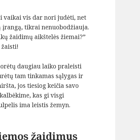
 vaikai vis dar nori judėti, net
mą įrangą, tikrai nenuobodžiauja.
ikų žaidimų aikštelės žiemai?”
žaisti!
orėtų daugiau laiko praleisti
 turėtų tam tinkamas sąlygas ir
ršta, jos tiesiog keičia savo
kalbėkime, kas gi visgi
lpelis ima leistis žemyn.
žiemos žaidimus