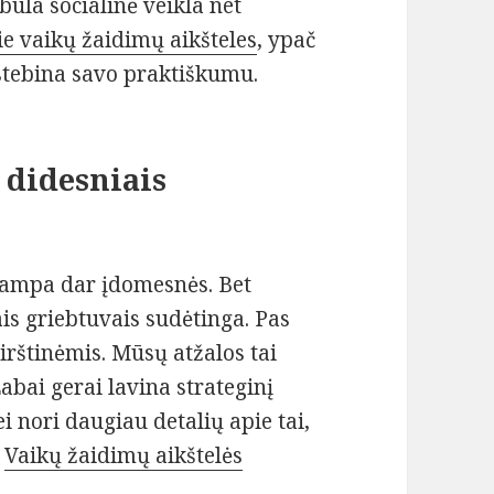
obula socialinė veikla net
ie vaikų žaidimų aikšteles
, ypač
ustebina savo praktiškumu.
u didesniais
s tampa dar įdomesnės. Bet
is griebtuvais sudėtinga. Pas
pirštinėmis. Mūsų atžalos tai
bai gerai lavina strateginį
 nori daugiau detalių apie tai,
į
Vaikų žaidimų aikštelės