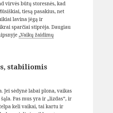
ad virvės būtų storesnės, kad
Mūsiškiai, tiesą pasakius, net
ikiai lavina jėgą ir
ikrai sparčiai stiprėja. Daugiau
aipsnyje
„Vaikų žaidimų
s, stabiliomis
. Jei sėdynė labai plona, vaikas
šąla. Pas mus yra ir „lizdas”, ir
lpa keli vaikai, tai kartu ir