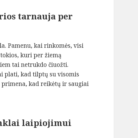
urios tarnauja per
la. Pamenu, kai rinkomės, visi
 tokios, kuri per žiemą
jiem tai netrukdo čiuožti.
 plati, kad tilptų su visomis
 primena, kad reikėtų ir saugiai
inklai laipiojimui