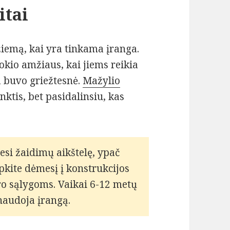
itai
žiemą, kai yra tinkama įranga.
okio amžiaus, kai jiems reikia
a buvo griežtesnė.
Mažylio
inktis, bet pasidalinsiu, kas
si žaidimų aikštelę, ypač
pkite dėmesį į konstrukcijos
o sąlygoms. Vaikai 6-12 metų
naudoja įrangą.