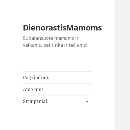
DienorastisMamoms
Subalansuota mamoms ir
vaikams, bet tinka ir tėčiams!
Pagrindinis
Apie mus
išskleisti
Straipsniai
sub-
meniu