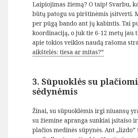
Laipiojimas žiemą? O taip! Svarbu, k
būtų patogu su pirštinėmis įsitverti. 
per pūgą bando ant jų kabintis. Tai pu
koordinaciją, o juk tie 6-12 metų jau t
apie tokios veiklos naudą rašoma str
aikštelės: tiesa ar mitas?”
3. Sūpuoklės su plačiomi
sėdynėmis
Žinai, su sūpuoklėmis irgi niuansų yra
su žiemine apranga sunkiai įsitaiso ir 
plačios medinės sūpynės. Ant „lizdo” te