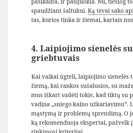
pasikalba, ir pasijuokia. Nu, tiesiog t
spaudžiant šaltukui.
Ką tėvai sako ap
tas, kurios tinka ir žiemai, kartais n
4. Laipiojimo sienelės s
griebtuvais
Kai vaikai ūgteli, laipiojimo sienelė
žiemą, kai rankos sušalusios, su maža
mus iškart sudėti tokie, kad tiktų su 
vadina „sniego kalno užkariavimu”. La
mąstymą ir problemų sprendimą. O jei
ką rekomenduoja ekspertai, pažvelk 
rinkimosi kriterijai
.