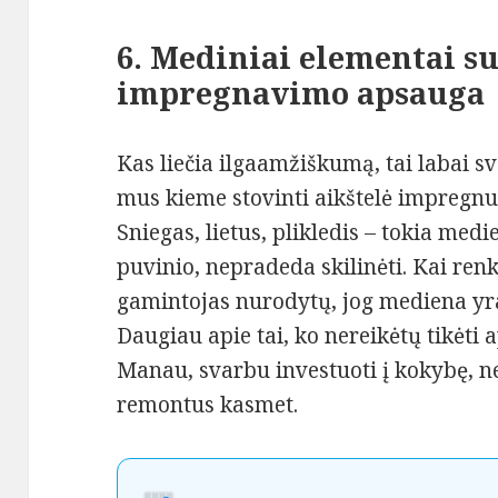
6. Mediniai elementai su
impregnavimo apsauga
Kas liečia ilgaamžiškumą, tai labai 
mus kieme stovinti aikštelė impregnuot
Sniegas, lietus, plikledis – tokia medi
puvinio, nepradeda skilinėti. Kai ren
gamintojas nurodytų, jog mediena yra 
Daugiau apie tai, ko nereikėtų tikėti
Manau, svarbu investuoti į kokybę, ne
remontus kasmet.