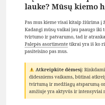
lauke? Mūsų kiemo h
Pas mus kieme visai kitaip žiūrima į 
Kadangi mūsų vaikai jau paaugo iki t
tvirtumo ir patvarumo, tad ir atrank
Palepės asortimente
tikrai yra iš ko r
pasiteisino pas mus.
Atkreipkite dėmesį:
Rinkdamie
didesniems vaikams, būtinai atkrei
tvirtumą ir medžiagų atsparumą or
amžiuje yra aktyvūs ir intensyviai 