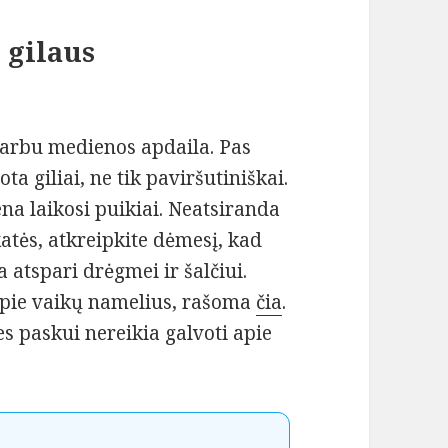
 gilaus
svarbu medienos apdaila. Pas
a giliai, ne tik paviršutiniškai.
ena laikosi puikiai. Neatsiranda
katės, atkreipkite dėmesį, kad
atspari drėgmei ir šalčiui.
 apie vaikų namelius, rašoma
čia
.
s paskui nereikia galvoti apie