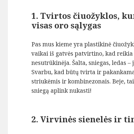
1. Tvirtos čiuožyklos, k
visas oro sąlygas
Pas mus kieme yra plastikinė čiuožyk
vaikai iš gatvės patvirtino, kad reikia
nesutrūkinėja. Šalta, sniegas, ledas – 
Svarbu, kad būtų tvirta ir pakankamai
striukėmis ir kombinezonais. Beje, tai
sniegą aplink nukasti!
2. Virvinės sienelės ir t