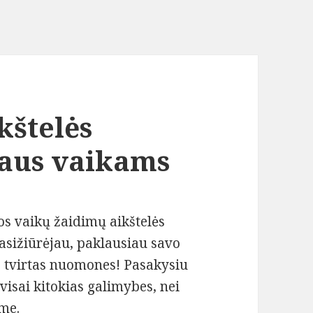
kštelės
aus vaikams
sos vaikų žaidimų aikštelės
pasižiūrėjau, paklausiau savo
avo tvirtas nuomones! Pasakysiu
visai kitokias galimybes, nei
ame.