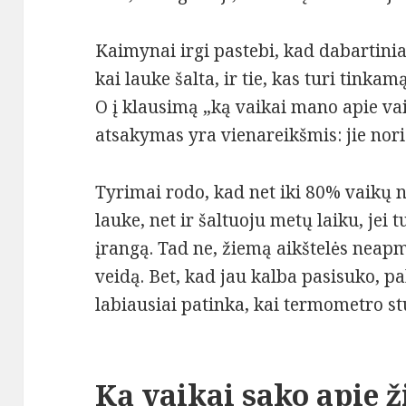
Kaimynai irgi pastebi, kad dabartiniai
kai lauke šalta, ir tie, kas turi tinka
O į klausimą „ką vaikai mano apie va
atsakymas yra vienareikšmis: jie nori 
Tyrimai rodo, kad net iki 80% vaikų n
lauke, net ir šaltuoju metų laiku, jei
įrangą. Tad ne, žiemą aikštelės neapmi
veidą. Bet, kad jau kalba pasisuko, pa
labiausiai patinka, kai termometro stu
Ką vaikai sako apie 