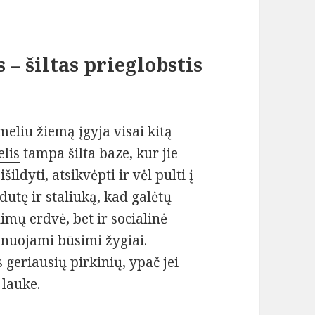
 – šiltas prieglobstis
meliu žiemą įgyja visai kitą
lis
tampa šilta baze, kur jie
ildyti, atsikvėpti ir vėl pulti į
utę ir staliuką, kad galėtų
dimų erdvė, bet ir socialinė
lanuojami būsimi žygiai.
geriausių pirkinių, ypač jei
 lauke.