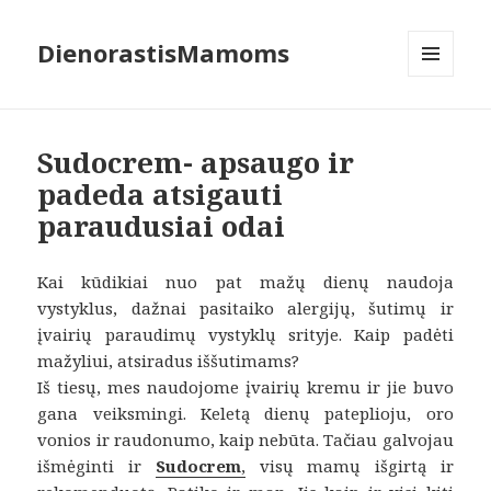
DienorastisMamoms
MENIU
IR
VALDIKLIAI
Sudocrem- apsaugo ir
padeda atsigauti
paraudusiai odai
Kai kūdikiai nuo pat mažų dienų naudoja
vystyklus, dažnai pasitaiko alergijų, šutimų ir
įvairių paraudimų vystyklų srityje. Kaip padėti
mažyliui, atsiradus iššutimams?
Iš tiesų, mes naudojome įvairių kremu ir jie buvo
gana veiksmingi. Keletą dienų pateplioju, oro
vonios ir raudonumo, kaip nebūta. Tačiau galvojau
išmėginti ir
Sudocrem
,
visų mamų išgirtą ir