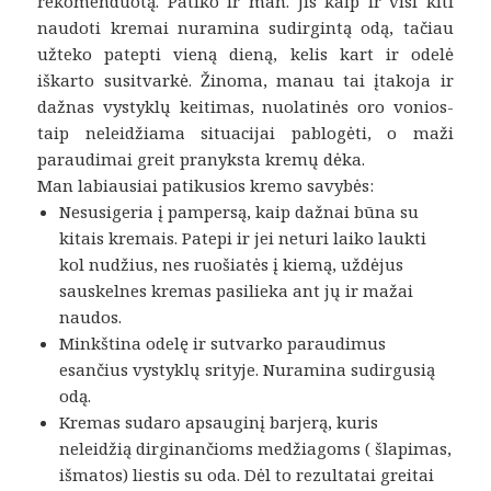
rekomenduotą. Patiko ir man. Jis kaip ir visi kiti
naudoti kremai nuramina sudirgintą odą, tačiau
užteko patepti vieną dieną, kelis kart ir odelė
iškarto susitvarkė. Žinoma, manau tai įtakoja ir
dažnas vystyklų keitimas, nuolatinės oro vonios-
taip neleidžiama situacijai pablogėti, o maži
paraudimai greit pranyksta kremų dėka.
Man labiausiai patikusios kremo savybės:
Nesusigeria į pampersą, kaip dažnai būna su
kitais kremais. Patepi ir jei neturi laiko laukti
kol nudžius, nes ruošiatės į kiemą, uždėjus
sauskelnes kremas pasilieka ant jų ir mažai
naudos.
Minkština odelę ir sutvarko paraudimus
esančius vystyklų srityje. Nuramina sudirgusią
odą.
Kremas sudaro apsauginį barjerą, kuris
neleidžią dirginančioms medžiagoms ( šlapimas,
išmatos) liestis su oda. Dėl to rezultatai greitai