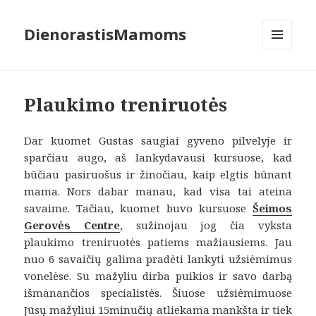
DienorastisMamoms
MENIU
IR
VALDIKLIAI
Plaukimo treniruotės
Dar kuomet Gustas saugiai gyveno pilvelyje ir
sparčiau augo, aš lankydavausi kursuose, kad
būčiau pasiruošus ir žinočiau, kaip elgtis būnant
mama. Nors dabar manau, kad visa tai ateina
savaime. Tačiau, kuomet buvo kursuose
Šeimos
Gerovės Centre
, sužinojau jog čia vyksta
plaukimo treniruotės patiems mažiausiems. Jau
nuo 6 savaičių galima pradėti lankyti užsiėmimus
vonelėse. Su mažyliu dirba puikios ir savo darbą
išmanančios specialistės. Šiuose užsiėmimuose
Jūsų mažyliui 15minučių atliekama mankšta ir tiek