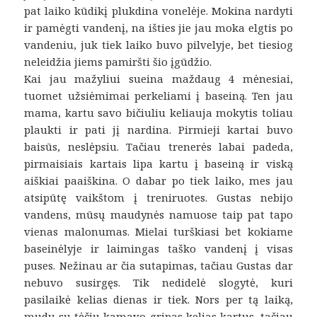
pat laiko kūdikį plukdina vonelėje. Mokina nardyti
ir pamėgti vandenį, na išties jie jau moka elgtis po
vandeniu, juk tiek laiko buvo pilvelyje, bet tiesiog
neleidžia jiems pamiršti šio įgūdžio.
Kai jau mažyliui sueina maždaug 4 mėnesiai,
tuomet užsiėmimai perkeliami į baseiną. Ten jau
mama, kartu savo bičiuliu keliauja mokytis toliau
plaukti ir pati jį nardina. Pirmieji kartai buvo
baisūs, neslėpsiu. Tačiau trenerės labai padeda,
pirmaisiais kartais lipa kartu į baseiną ir viską
aiškiai paaiškina. O dabar po tiek laiko, mes jau
atsipūtę vaikštom į treniruotes. Gustas nebijo
vandens, mūsų maudynės namuose taip pat tapo
vienas malonumas. Mielai turškiasi bet kokiame
baseinėlyje ir laimingas taško vandenį į visas
puses. Nežinau ar čia sutapimas, tačiau Gustas dar
nebuvo susirgęs. Tik nedidelė slogytė, kuri
pasilaikė kelias dienas ir tiek. Nors per tą laiką,
mudu su tėčiu kamavo gripas kelias kartus, tačiau