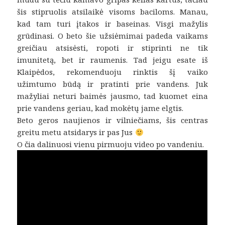
šis stipruolis atsilaikė visoms baciloms. Manau,
kad tam turi įtakos ir baseinas. Visgi mažylis
grūdinasi. O beto šie užsiėmimai padeda vaikams
greičiau atsisėsti, ropoti ir stiprinti ne tik
imunitetą, bet ir raumenis. Tad jeigu esate iš
Klaipėdos, rekomenduoju rinktis šį vaiko
užimtumo būdą ir pratinti prie vandens. Juk
mažyliai neturi baimės jausmo, tad kuomet eina
prie vandens geriau, kad mokėtų jame elgtis.
Beto geros naujienos ir vilniečiams, šis centras
greitu metu atsidarys ir pas Jus
O čia dalinuosi vienu pirmuoju video po vandeniu.