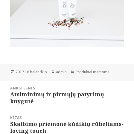
Paskelbta
Autorius
Kategorijos
2017 16 balandžio
admin
Produktai mamoms
Navigacija
ANKSTESNIS
tarp
Atsiminimų ir pirmųjų patyrimų
Ankstesnis
įrašų
knygutė
įrašas:
KITAS
Skalbimo priemonė kūdikių rūbeliams-
Paskesnis
loving touch
įrašas: