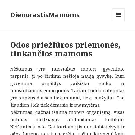
DienorastisMamoms
MENIU
IR
VALDIKLIAI
Odos priežiūros priemonės,
tinkančios mamoms
Nėštumas yra nuostabus moters gyvenimo
tarpsnis, ji po širdimi nešioja naują gyvybę, kuri
gyvenimą pripildys vaikišku juoku ir
nuoširdžiomis emocijomis. Tačiau kūdikio atėjimas
yra sunkus darbas tiek mamai, tiek mažyliui. Tad
šiandien šiek tiek dėmesio ir mamytėms.
Nėštumas, dažnai išalina moters organizmą, visas
būtinas medžiagas atiduodamas kūdikiui.
Neišimtis ir oda. Kai kurioms jis nuostabiai švyti ir
odos būsena netgi pagerėja, tačiau kitoms ( kaip