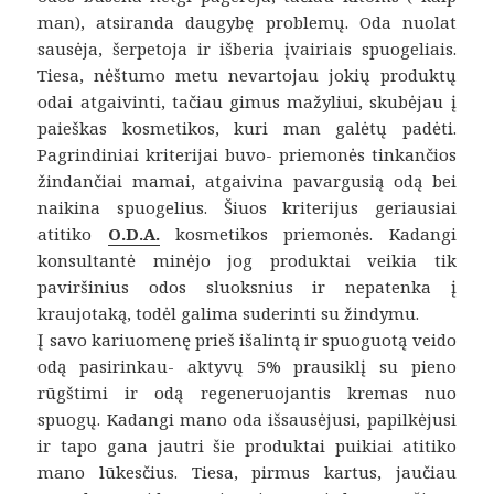
man), atsiranda daugybę problemų. Oda nuolat
sausėja, šerpetoja ir išberia įvairiais spuogeliais.
Tiesa, nėštumo metu nevartojau jokių produktų
odai atgaivinti, tačiau gimus mažyliui, skubėjau į
paieškas kosmetikos, kuri man galėtų padėti.
Pagrindiniai kriterijai buvo- priemonės tinkančios
žindančiai mamai, atgaivina pavargusią odą bei
naikina spuogelius. Šiuos kriterijus geriausiai
atitiko
O.D.A.
kosmetikos priemonės. Kadangi
konsultantė minėjo jog produktai veikia tik
paviršinius odos sluoksnius ir nepatenka į
kraujotaką, todėl galima suderinti su žindymu.
Į savo kariuomenę prieš išalintą ir spuoguotą veido
odą pasirinkau- aktyvų 5% prausiklį su pieno
rūgštimi ir odą regeneruojantis kremas nuo
spuogų. Kadangi mano oda išsausėjusi, papilkėjusi
ir tapo gana jautri šie produktai puikiai atitiko
mano lūkesčius. Tiesa, pirmus kartus, jaučiau