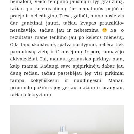
nemalonų veido tempimo jausmą ir lyg graužimą,
tačiau po keletos dienų šie nemalonūs pojūčiai
praėjo ir nebedirgino. Tiesa, galbūt, mano uoslė vis
dar ganėtinai jautri, tačiau kvapas prausiklio-
nesužavėjo, tačiau jau ir nebeerzina
Na, o
rezultatas mane tenkino jau po keletos mėnesių.
Oda tapo skaistesnė, spalva susilygino, nebėra tiek
paraudusių vietų ir išsausėjimų. Ir porų sumažėjo
akivaizdžiai. Tai, manau, geriausias pirkinys man,
kaip mamai. Kadangi save apipirkinėju dabar jau
daug rečiau, tačiau pastebėjau jog visi pirkiniai
tampa kokybiškesni ir naudingesni. Manau
priprendo požiūris jog geriau mažiau ir brangiau,
tačiau efektyviau:)