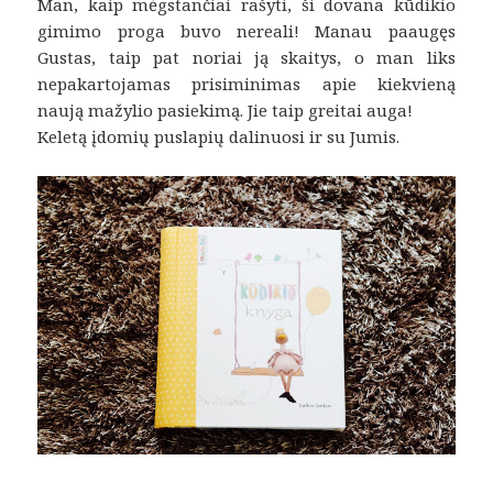
Man, kaip mėgstančiai rašyti, ši dovana kūdikio
gimimo proga buvo nereali! Manau paaugęs
Gustas, taip pat noriai ją skaitys, o man liks
nepakartojamas prisiminimas apie kiekvieną
naują mažylio pasiekimą. Jie taip greitai auga!
Keletą įdomių puslapių dalinuosi ir su Jumis.