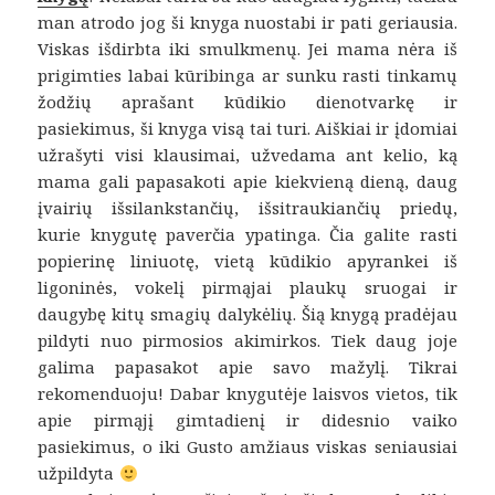
man atrodo jog ši knyga nuostabi ir pati geriausia.
Viskas išdirbta iki smulkmenų. Jei mama nėra iš
prigimties labai kūribinga ar sunku rasti tinkamų
žodžių aprašant kūdikio dienotvarkę ir
pasiekimus, ši knyga visą tai turi. Aiškiai ir įdomiai
užrašyti visi klausimai, užvedama ant kelio, ką
mama gali papasakoti apie kiekvieną dieną, daug
įvairių išsilankstančių, išsitraukiančių priedų,
kurie knygutę paverčia ypatinga. Čia galite rasti
popierinę liniuotę, vietą kūdikio apyrankei iš
ligoninės, vokelį pirmąjai plaukų sruogai ir
daugybę kitų smagių dalykėlių. Šią knygą pradėjau
pildyti nuo pirmosios akimirkos. Tiek daug joje
galima papasakot apie savo mažylį. Tikrai
rekomenduoju! Dabar knygutėje laisvos vietos, tik
apie pirmąjį gimtadienį ir didesnio vaiko
pasiekimus, o iki Gusto amžiaus viskas seniausiai
užpildyta