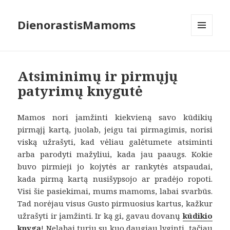
DienorastisMamoms
MENIU
IR
VALDIKLIAI
Atsiminimų ir pirmųjų
patyrimų knygutė
Mamos nori įamžinti kiekvieną savo kūdikių
pirmąjį kartą, juolab, jeigu tai pirmagimis, norisi
viską užrašyti, kad vėliau galėtumete atsiminti
arba parodyti mažyliui, kada jau paaugs. Kokie
buvo pirmieji jo kojytės ar rankytės atspaudai,
kada pirmą kartą nusišypsojo ar pradėjo ropoti.
Visi šie pasiekimai, mums mamoms, labai svarbūs.
Tad norėjau visus Gusto pirmuosius kartus, kažkur
užrašyti ir įamžinti. Ir ką gi, gavau dovanų
kūdikio
knygą
! Nelabai turiu su kuo daugiau lyginti, tačiau