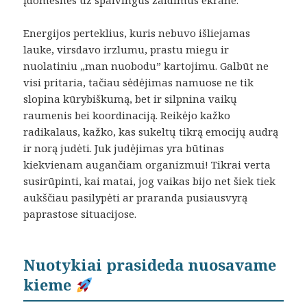
įdomesnės už spalvingus žaidimus ekrane.
Energijos perteklius, kuris nebuvo išliejamas
lauke, virsdavo irzlumu, prastu miegu ir
nuolatiniu „man nuobodu” kartojimu. Galbūt ne
visi pritaria, tačiau sėdėjimas namuose ne tik
slopina kūrybiškumą, bet ir silpnina vaikų
raumenis bei koordinaciją. Reikėjo kažko
radikalaus, kažko, kas sukeltų tikrą emocijų audrą
ir norą judėti. Juk judėjimas yra būtinas
kiekvienam augančiam organizmui! Tikrai verta
susirūpinti, kai matai, jog vaikas bijo net šiek tiek
aukščiau pasilypėti ar praranda pusiausvyrą
paprastose situacijose.
Nuotykiai prasideda nuosavame
kieme