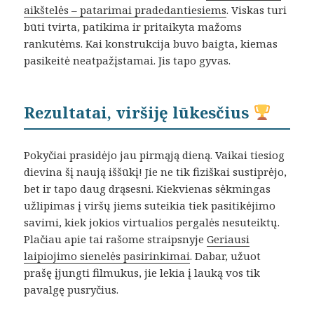
aikštelės – patarimai pradedantiesiems
. Viskas turi
būti tvirta, patikima ir pritaikyta mažoms
rankutėms. Kai konstrukcija buvo baigta, kiemas
pasikeitė neatpažįstamai. Jis tapo gyvas.
Rezultatai, viršiję lūkesčius
Pokyčiai prasidėjo jau pirmąją dieną. Vaikai tiesiog
dievina šį naują iššūkį! Jie ne tik fiziškai sustiprėjo,
bet ir tapo daug drąsesni. Kiekvienas sėkmingas
užlipimas į viršų jiems suteikia tiek pasitikėjimo
savimi, kiek jokios virtualios pergalės nesuteiktų.
Plačiau apie tai rašome straipsnyje
Geriausi
laipiojimo sienelės pasirinkimai
. Dabar, užuot
prašę įjungti filmukus, jie lekia į lauką vos tik
pavalgę pusryčius.