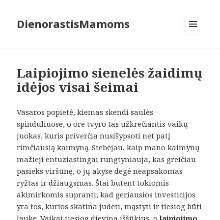
DienorastisMamoms
MENIU
IR
VALDIKLIAI
Laipiojimo sienelės žaidimų
idėjos visai šeimai
Vasaros popietė, kiemas skendi saulės
spinduliuose, o ore tvyro tas užkrečiantis vaikų
juokas, kuris priverčia nusišypsoti net patį
rimčiausią kaimyną. Stebėjau, kaip mano kaimynų
mažieji entuziastingai rungtyniauja, kas greičiau
pasieks viršūnę, o jų akyse degė neapsakomas
ryžtas ir džiaugsmas. Štai būtent tokiomis
akimirkomis supranti, kad geriausios investicijos
yra tos, kurios skatina judėti, mąstyti ir tiesiog būti
lauke. Vaikai tiesiog dievina iššūkius, o
laipiojimo