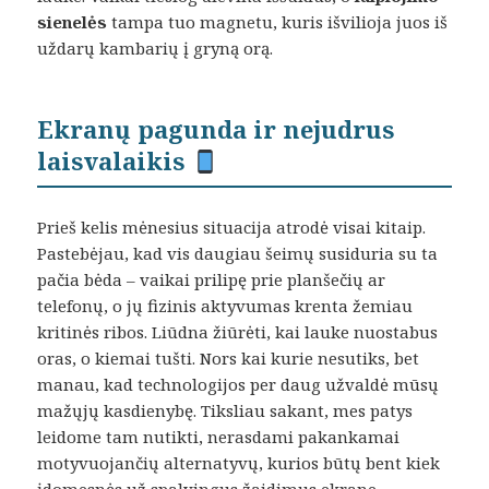
sienelės
tampa tuo magnetu, kuris išvilioja juos iš
uždarų kambarių į gryną orą.
Ekranų pagunda ir nejudrus
laisvalaikis
Prieš kelis mėnesius situacija atrodė visai kitaip.
Pastebėjau, kad vis daugiau šeimų susiduria su ta
pačia bėda – vaikai prilipę prie planšečių ar
telefonų, o jų fizinis aktyvumas krenta žemiau
kritinės ribos. Liūdna žiūrėti, kai lauke nuostabus
oras, o kiemai tušti. Nors kai kurie nesutiks, bet
manau, kad technologijos per daug užvaldė mūsų
mažųjų kasdienybę. Tiksliau sakant, mes patys
leidome tam nutikti, nerasdami pakankamai
motyvuojančių alternatyvų, kurios būtų bent kiek