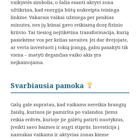
vaikystės simbolis, o šalia esanti aktyvi zona
užtikrina, kad energija būtų nukreipta teisinga
linkme. Vakarais vaikai užmiega per penkias
minutes, nes jų kūnai gavo reikiamą dozę fizinio
krūvio. Tai tiesiog neįtikėtina transformacija, kurią
pasiekėme vos per kelias savaites. Jei dar dvejojate,
ar verta investuoti į tokią įrangą, galiu pasakyti tik
viena – matyti degančias vaiko akis yra
neįkainojama.
Svarbiausia pamoka
Galų gale supratau, kad vaikams nereikia brangių
žaislų, kuriuos jie pamiršta po valandos. Jiems
reikia erdvės, kurioje jie galėtų patirti nuotykius,
įveikti savo baimes ir augti stiprūs. Investicija į
namukas vaikams ir aktyvias zonas kieme