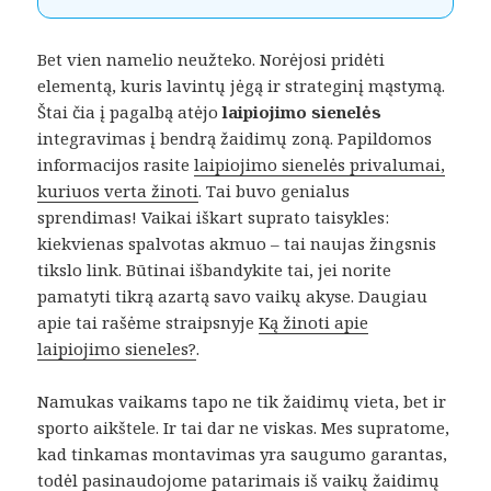
Bet vien namelio neužteko. Norėjosi pridėti
elementą, kuris lavintų jėgą ir strateginį mąstymą.
Štai čia į pagalbą atėjo
laipiojimo sienelės
integravimas į bendrą žaidimų zoną. Papildomos
informacijos rasite
laipiojimo sienelės privalumai,
kuriuos verta žinoti
. Tai buvo genialus
sprendimas! Vaikai iškart suprato taisykles:
kiekvienas spalvotas akmuo – tai naujas žingsnis
tikslo link. Būtinai išbandykite tai, jei norite
pamatyti tikrą azartą savo vaikų akyse. Daugiau
apie tai rašėme straipsnyje
Ką žinoti apie
laipiojimo sieneles?
.
Namukas vaikams tapo ne tik žaidimų vieta, bet ir
sporto aikštele. Ir tai dar ne viskas. Mes supratome,
kad tinkamas montavimas yra saugumo garantas,
todėl pasinaudojome patarimais iš
vaikų žaidimų