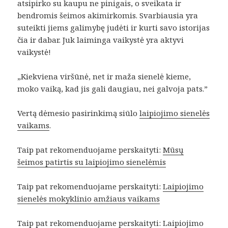
atsipirko su kaupu ne pinigais, o sveikata ir
bendromis šeimos akimirkomis. Svarbiausia yra
suteikti jiems galimybę judėti ir kurti savo istorijas
čia ir dabar. Juk laiminga vaikystė yra aktyvi
vaikystė!
„Kiekviena viršūnė, net ir maža sienelė kieme,
moko vaiką, kad jis gali daugiau, nei galvoja pats.”
Vertą dėmesio pasirinkimą siūlo
laipiojimo sienelės
vaikams
.
Taip pat rekomenduojame perskaityti:
Mūsų
šeimos patirtis su laipiojimo sienelėmis
Taip pat rekomenduojame perskaityti:
Laipiojimo
sienelės mokyklinio amžiaus vaikams
Taip pat rekomenduojame perskaityti:
Laipiojimo