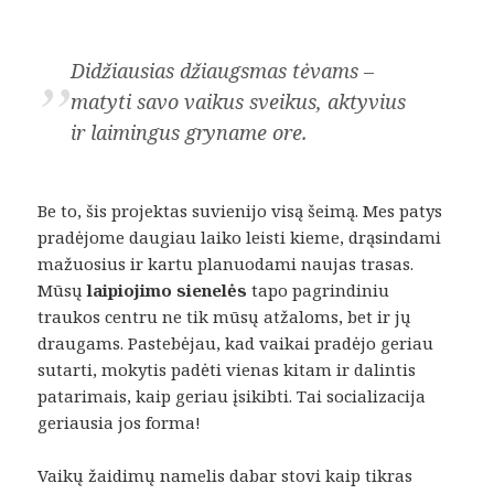
„
Didžiausias džiaugsmas tėvams –
matyti savo vaikus sveikus, aktyvius
ir laimingus gryname ore.
Be to, šis projektas suvienijo visą šeimą. Mes patys
pradėjome daugiau laiko leisti kieme, drąsindami
mažuosius ir kartu planuodami naujas trasas.
Mūsų
laipiojimo sienelės
tapo pagrindiniu
traukos centru ne tik mūsų atžaloms, bet ir jų
draugams. Pastebėjau, kad vaikai pradėjo geriau
sutarti, mokytis padėti vienas kitam ir dalintis
patarimais, kaip geriau įsikibti. Tai socializacija
geriausia jos forma!
Vaikų žaidimų namelis dabar stovi kaip tikras