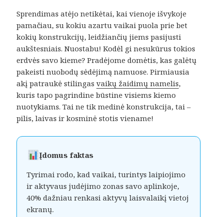
Sprendimas atėjo netikėtai, kai vienoje išvykoje
pamačiau, su kokiu azartu vaikai puola prie bet
kokių konstrukcijų, leidžiančių jiems pasijusti
aukštesniais. Nuostabu! Kodėl gi nesukūrus tokios
erdvės savo kieme? Pradėjome domėtis, kas galėtų
pakeisti nuobodų sėdėjimą namuose. Pirmiausia
akį patraukė stilingas
vaikų žaidimų namelis
,
kuris tapo pagrindine būstine visiems kiemo
nuotykiams. Tai ne tik medinė konstrukcija, tai –
pilis, laivas ir kosminė stotis viename!
Įdomus faktas
Tyrimai rodo, kad vaikai, turintys laipiojimo
ir aktyvaus judėjimo zonas savo aplinkoje,
40% dažniau renkasi aktyvų laisvalaikį vietoj
ekranų.