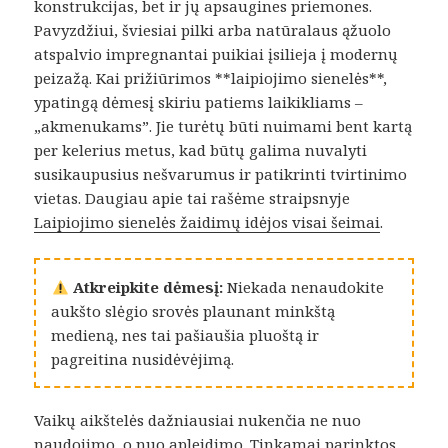
konstrukcijas, bet ir jų apsaugines priemones.
Pavyzdžiui, šviesiai pilki arba natūralaus ąžuolo
atspalvio impregnantai puikiai įsilieja į modernų
peizažą. Kai prižiūrimos **laipiojimo sienelės**,
ypatingą dėmesį skiriu patiems laikikliams –
„akmenukams”. Jie turėtų būti nuimami bent kartą
per kelerius metus, kad būtų galima nuvalyti
susikaupusius nešvarumus ir patikrinti tvirtinimo
vietas. Daugiau apie tai rašėme straipsnyje
Laipiojimo sienelės žaidimų idėjos visai šeimai
.
Atkreipkite dėmesį:
Niekada nenaudokite
aukšto slėgio srovės plaunant minkštą
medieną, nes tai pašiaušia pluoštą ir
pagreitina nusidėvėjimą.
Vaikų aikštelės dažniausiai nukenčia ne nuo
naudojimo, o nuo apleidimo. Tinkamai parinktos