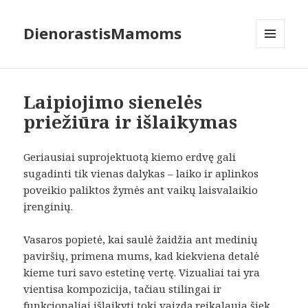
DienorastisMamoms
MENIU
IR
VALDIKLIAI
Laipiojimo sienelės
priežiūra ir išlaikymas
Geriausiai suprojektuotą kiemo erdvę gali
sugadinti tik vienas dalykas – laiko ir aplinkos
poveikio paliktos žymės ant vaikų laisvalaikio
įrenginių.
Vasaros popietė, kai saulė žaidžia ant medinių
paviršių, primena mums, kad kiekviena detalė
kieme turi savo estetinę vertę. Vizualiai tai yra
vientisa kompozicija, tačiau stilingai ir
funkcionaliai išlaikyti tokį vaizdą reikalauja šiek