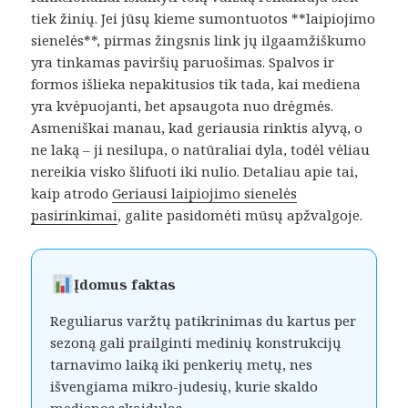
tiek žinių. Jei jūsų kieme sumontuotos **laipiojimo
sienelės**, pirmas žingsnis link jų ilgaamžiškumo
yra tinkamas paviršių paruošimas. Spalvos ir
formos išlieka nepakitusios tik tada, kai mediena
yra kvėpuojanti, bet apsaugota nuo drėgmės.
Asmeniškai manau, kad geriausia rinktis alyvą, o
ne laką – ji nesilupa, o natūraliai dyla, todėl vėliau
nereikia visko šlifuoti iki nulio. Detaliau apie tai,
kaip atrodo
Geriausi laipiojimo sienelės
pasirinkimai
, galite pasidomėti mūsų apžvalgoje.
Įdomus faktas
Reguliarus varžtų patikrinimas du kartus per
sezoną gali prailginti medinių konstrukcijų
tarnavimo laiką iki penkerių metų, nes
išvengiama mikro-judesių, kurie skaldo