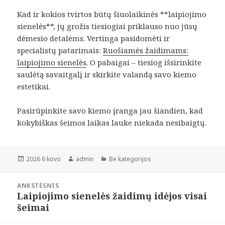
Kad ir kokios tvirtos būtų šiuolaikinės **laipiojimo
sienelės**, jų grožis tiesiogiai priklauso nuo jūsų
dėmesio detalėms. Vertinga pasidomėti ir
specialistų patarimais:
Ruošiamės žaidimams:
laipiojimo sienelės
. O pabaigai – tiesiog išsirinkite
saulėtą savaitgalį ir skirkite valandą savo kiemo
estetikai.
Pasirūpinkite savo kiemo įranga jau šiandien, kad
kokybiškas šeimos laikas lauke niekada nesibaigtų.
Paskelbta
Autorius
Kategorijos
2026 6 kovo
admin
Be kategorijos
Navigacija
ANKSTESNIS
tarp
Laipiojimo sienelės žaidimų idėjos visai
Ankstesnis
įrašų
šeimai
įrašas: