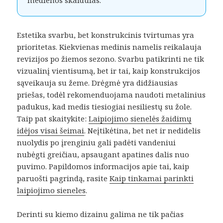
medienos skaidulas.
Estetika svarbu, bet konstrukcinis tvirtumas yra
prioritetas. Kiekvienas medinis namelis reikalauja
revizijos po žiemos sezono. Svarbu patikrinti ne tik
vizualinį vientisumą, bet ir tai, kaip konstrukcijos
sąveikauja su žeme. Drėgmė yra didžiausias
priešas, todėl rekomenduojama naudoti metalinius
padukus, kad medis tiesiogiai nesiliestų su žole.
Taip pat skaitykite:
Laipiojimo sienelės žaidimų
idėjos visai šeimai
. Neįtikėtina, bet net ir nedidelis
nuolydis po įrenginiu gali padėti vandeniui
nubėgti greičiau, apsaugant apatines dalis nuo
puvimo. Papildomos informacijos apie tai, kaip
paruošti pagrindą, rasite
Kaip tinkamai parinkti
laipiojimo sieneles
.
Derinti su kiemo dizainu galima ne tik pačias