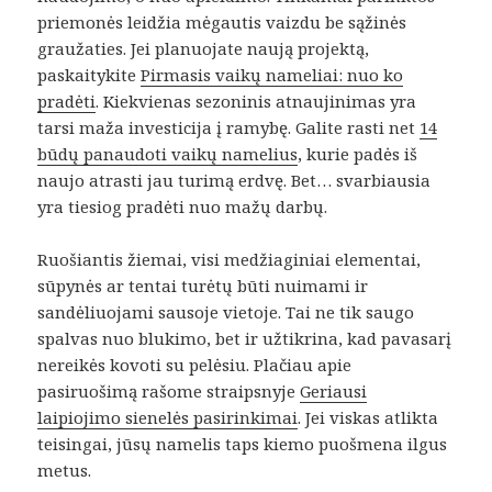
priemonės leidžia mėgautis vaizdu be sąžinės
graužaties. Jei planuojate naują projektą,
paskaitykite
Pirmasis vaikų nameliai: nuo ko
pradėti
. Kiekvienas sezoninis atnaujinimas yra
tarsi maža investicija į ramybę. Galite rasti net
14
būdų panaudoti vaikų namelius
, kurie padės iš
naujo atrasti jau turimą erdvę. Bet… svarbiausia
yra tiesiog pradėti nuo mažų darbų.
Ruošiantis žiemai, visi medžiaginiai elementai,
sūpynės ar tentai turėtų būti nuimami ir
sandėliuojami sausoje vietoje. Tai ne tik saugo
spalvas nuo blukimo, bet ir užtikrina, kad pavasarį
nereikės kovoti su pelėsiu. Plačiau apie
pasiruošimą rašome straipsnyje
Geriausi
laipiojimo sienelės pasirinkimai
. Jei viskas atlikta
teisingai, jūsų namelis taps kiemo puošmena ilgus
metus.