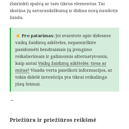
išsirinkti spalvą ar tam tikrus elementus. Tai
skatina jų savarankiškumą ir didina norą naudotis
žaislu.
Pro patarimas:
Jei svarstote apie didesnes
vaikų žaidimų aikšteles, nepamirškite
pasidomėti bendraisiais jų įrengimo
reikalavimais ir galimomis alternatyvomis,
kaip antai
Vaikų žaidimų aikštelės: tiesa ar
mitas?
Visada verta paieškoti informacijos, ar
tokia didelė investicija yra tikrai reikalinga
jūsų šeimai.
→
Priežiūra ir priežiūros reikšmė