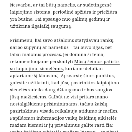
Nesvarbu, ar tai būtų namelis, ar sudėtingesnė
laipiojimo sistema, periodinė apžiūra ir priežiūra
yra būtina. Tai apsaugo nuo galimų gedimų ir
užtikrina ilgalaikį saugumą.
Prisimenu, kai savo atžaloms statydavau rankų
darbo sūpynių ar namelius – tai buvo ilgas, bet
labai malonus procesas. Jei domina ši tema,
rekomenduojame perskaityti
Mūsų šeimos patirtis
su laipiojimo sienelėmis
, kuriame detaliau
aptariame šį klausimą. Apsvarstę šiuos punktus,
galėsite užtikrinti, kad jūsų pasirinktos laipiojimo
sienelės suteiks daug džiaugsmo ir bus saugios
jūsų mažiesiems. Galbūt ne visi pritars mano
nostalgiškiems prisiminimams, tačiau žaislų
pasirinkimas visada reikalauja atidumo ir meilės.
Papildomos informacijos vaikų žaidimų aikštelės
mažam kiemui ir jų privalumus galite rasti čia: