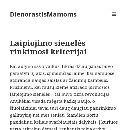
DienorastisMamoms
MENIU
IR
VALDIKLIAI
Laipiojimo sienelės
rinkimosi kriterijai
Kai augino savo vaikus, tikras džiaugsmas buvo
pamatyti jų akis, spindinčias laime, kai namuose
atsiranda naujas žaislas ar žaidimų kampelis.
Prisimenu, kai mūsų kieme atsirado pirmosios
laipiojimo sienelės – tai buvo tikra revoliucija!
Anūkėliai visada mėgsta kažką naujo, o
šiuolaikiniai tėvai turi daug daugiau pasirinkimo
galimybių nei mes seniau. Šiandien noriu
pasidalinti keliais svarbiausiais dalykais, į kuriuos
verta atkreipti dėmesį, renkantis tokią erdvę