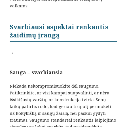
vaikams.
Svarbiausi aspektai renkantis
žaidimų įrangą
→
Sauga – svarbiausia
Niekada nekompromisuokite dėl saugumo.
Patikrinkite, ar visi kampai suapvalinti, ar nėra
išsikišusių varžtų, ar konstrukcija tvirta. Senų
laikų patirtis rodo, kad geriau truputį permokėti
už kokybišką ir saugų žaislą, nei paskui gydyti
traumas. Saugumo standartai renkantis laipiojimo
sieneles yra labai svarbūs, tad nesidrovėkite