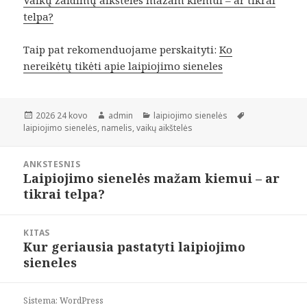
Vaikų žaidimų aikštelės mažam kiemui – ar tikrai
telpa?
Taip pat rekomenduojame perskaityti:
Ko
nereikėtų tikėti apie laipiojimo sieneles
Paskelbta
Autorius
Kategorijos
Žymos
2026 24 kovo
admin
laipiojimo sienelės
laipiojimo sienelės
,
namelis
,
vaikų aikštelės
Navigacija
ANKSTESNIS
tarp
Laipiojimo sienelės mažam kiemui – ar
Ankstesnis
įrašų
tikrai telpa?
įrašas:
KITAS
Kur geriausia pastatyti laipiojimo
Paskesnis
sieneles
įrašas:
Sistema: WordPress