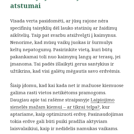
atstumai
Visada verta pasidomėti, ar jūsų rajone nėra
specifinių taisyklių dėl lauko statinių ar žaidimų
aikštelių. Taip pat svarbu atsižvelgti į kaimynus.
Nenorime, kad mūsų vaikų juokas ir šurmulys
keltų nepatogumų. Pasirinkite vietą, kuri būtų
pakankamai toli nuo kaimynų langų ar terasų, jei
įmanoma. Tai padės išlaikyti gerus santykius ir
užtikrins, kad visi galėtų mėgautis savo erdvėmis.
Šiaip įdomu, kad kai kada net ir mažuose kiemuose
galima rasti vietos netikėtoms pramogoms.
Daugiau apie tai rašėme straipsnyje
Laipiojimo
sienelės mažam kiemui – ar tikrai telpa?
, kur
aptariame, kaip optimizuoti erdvę. Pasinaudojimas
tokia erdve gali būti puiki pradžia aktyviam
laisvalaikiui, kaip ir nedidelis namukas vaikams.