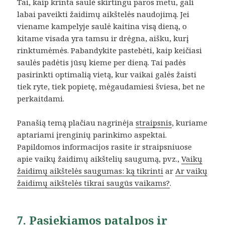
Tai, kaip krinta saulė skirtingu paros metu, gali
labai paveikti žaidimų aikštelės naudojimą. Jei
viename kampelyje saulė kaitina visą dieną, o
kitame visada yra tamsu ir drėgna, aišku, kurį
rinktumėmės. Pabandykite pastebėti, kaip keičiasi
saulės padėtis jūsų kieme per dieną. Tai padės
pasirinkti optimalią vietą, kur vaikai galės žaisti
tiek ryte, tiek popietę, mėgaudamiesi šviesa, bet ne
perkaitdami.
Panašią temą plačiau nagrinėja
straipsnis
, kuriame
aptariami įrenginių parinkimo aspektai.
Papildomos informacijos rasite ir straipsniuose
apie vaikų žaidimų aikštelių saugumą, pvz.,
Vaikų
žaidimų aikštelės saugumas: ką tikrinti
ar
Ar vaikų
žaidimų aikštelės tikrai saugūs vaikams?
.
7. Pasiekiamos patalpos ir