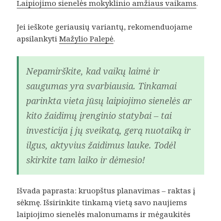
Laipiojimo sienelės mokyklinio amžiaus vaikams
.
Jei ieškote geriausių variantų, rekomenduojame
apsilankyti
Mažylio Palepė
.
Nepamirškite, kad vaikų laimė ir
saugumas yra svarbiausia. Tinkamai
parinkta vieta jūsų laipiojimo sienelės ar
kito žaidimų įrenginio statybai – tai
investicija į jų sveikatą, gerą nuotaiką ir
ilgus, aktyvius žaidimus lauke. Todėl
skirkite tam laiko ir dėmesio!
Išvada paprasta: kruopštus planavimas – raktas į
sėkmę. Išsirinkite tinkamą vietą savo naujiems
laipiojimo sienelės malonumams ir mėgaukitės