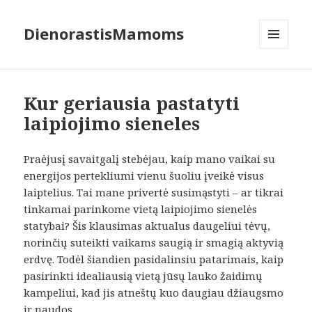
DienorastisMamoms
MENIU
IR
VALDIKLIAI
Kur geriausia pastatyti
laipiojimo sieneles
Praėjusį savaitgalį stebėjau, kaip mano vaikai su
energijos pertekliumi vienu šuoliu įveikė visus
laiptelius. Tai mane privertė susimąstyti – ar tikrai
tinkamai parinkome vietą laipiojimo sienelės
statybai? Šis klausimas aktualus daugeliui tėvų,
norinčių suteikti vaikams saugią ir smagią aktyvią
erdvę. Todėl šiandien pasidalinsiu patarimais, kaip
pasirinkti idealiausią vietą jūsų lauko žaidimų
kampeliui, kad jis atneštų kuo daugiau džiaugsmo
ir naudos.