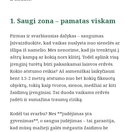
1. Saugi zona – pamatas viskam
Pirmas ir svarbiausias dalykas – saugumas.
Įsivaizduokite, kad vaikas nuslysta nuo sienelės ar
išlipa iš namelio. Mes nenorime, kad jis trenktųsi į
aštrų kampą ar kokią nors kliūtį. Todėl aplink visą
įrenginį turėtų būti pakankamai laisvos erdvės.
Kokio atstumo reikia? Aš asmeniškai laikyčiausi
bent 1.5-2 metrų atstumo nuo bet kokių fiksuotų
objektų, tokių kaip tvoros, sienos, medžiai ar kiti
žaidimų įrenginiai. Tai duoda vaikams erdvės
judėti ir sumažina traumų riziką.
Kodėl tai svarbu? Nes **judėjimas yra
gyvenimas**, o saugus judėjimas – tai garantija,
kad mūsų mažieji galės mėgautis žaidimu be