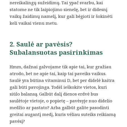
nereikalingų sužeidimų. Tai ypač svarbu, kai
statome ne tik laipiojimo sienelę, bet ir didesnį
vaikų žaidimų namelį, kur gali bėgioti ir šokinėti
keli vaikai vienu metu.
2. Saulė ar pavėsis?
Subalansuotas pasirinkimas
Hmm, dažnai galvojame tik apie tai, kur gražiau
atrodo, bet ne apie tai, kaip tai paveiks vaikus.
Saulė yra būtina vitaminui D, bet per didelė kaitra
gali būti pavojinga. Todėl ieškokite vietos, kuri
siūlo balansą. Galbūt dalį dienos erdvė bus
saulėtoje vietoje, o popietę – pavėsyje nuo didelio
medžio ar pastato? Arba galbūt galite pasodinti
greitai augantį medį, kuris vėliau suteiks reikiamą
pavėsį?