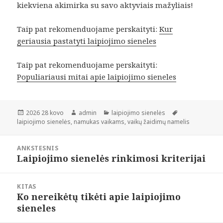
kiekviena akimirka su savo aktyviais mažyliais!
Taip pat rekomenduojame perskaityti:
Kur
geriausia pastatyti laipiojimo sieneles
Taip pat rekomenduojame perskaityti:
Populiariausi mitai apie laipiojimo sieneles
Paskelbta
Autorius
Kategorijos
Žymos
2026 28 kovo
admin
laipiojimo sienelės
laipiojimo sienelės
,
namukas vaikams
,
vaikų žaidimų namelis
Navigacija
ANKSTESNIS
tarp
Laipiojimo sienelės rinkimosi kriterijai
Ankstesnis
įrašų
įrašas:
KITAS
Ko nereikėtų tikėti apie laipiojimo
Paskesnis
sieneles
įrašas: