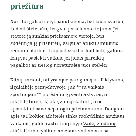
priežiūra
Nors tai gali atrodyti smulkmena, bet labai svarbu,
kad aikštelė būtų lengvai pasiekiama ir jums. Jei
statote ją sunkiai prieinamoje vietoje, bus
sudėtinga ją prižiūrėti, valyti ar atlikti smulkius
remonto darbus. Taip pat svarbu, kad būtų galima
lengvai pasiekti vaikus, jei jiems prireiktų
pagalbos ar tiesiog norėtumėte juos stebėti.
Kitaip tariant, tai yra apie patogumą ir efektyvumą
ilgalaikėje perspektyvoje. Juk **su vaikais
sportuojam** norėdami gyventi aktyviai, ir
aikštelė turėtų tą aktyvumą skatinti, o ne
apsunkinti savo nepatogiu prieinamumu. Daugiau
apie tai, kokios aikštelės tinka mokyklinio amžiaus
vaikams, galite rasti straipsnyje
Vaikų žaidimų
aikštelės mokyklinio amžiaus vaikams
arba