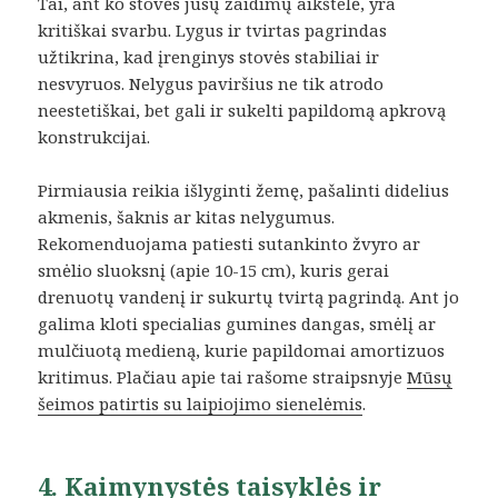
Tai, ant ko stovės jūsų žaidimų aikštelė, yra
kritiškai svarbu. Lygus ir tvirtas pagrindas
užtikrina, kad įrenginys stovės stabiliai ir
nesvyruos. Nelygus paviršius ne tik atrodo
neestetiškai, bet gali ir sukelti papildomą apkrovą
konstrukcijai.
Pirmiausia reikia išlyginti žemę, pašalinti didelius
akmenis, šaknis ar kitas nelygumus.
Rekomenduojama patiesti sutankinto žvyro ar
smėlio sluoksnį (apie 10-15 cm), kuris gerai
drenuotų vandenį ir sukurtų tvirtą pagrindą. Ant jo
galima kloti specialias gumines dangas, smėlį ar
mulčiuotą medieną, kurie papildomai amortizuos
kritimus. Plačiau apie tai rašome straipsnyje
Mūsų
šeimos patirtis su laipiojimo sienelėmis
.
4. Kaimynystės taisyklės ir