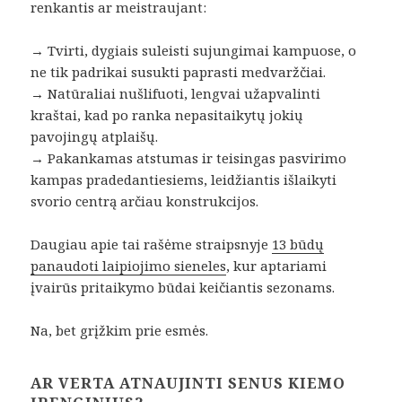
renkantis ar meistraujant:
→ Tvirti, dygiais suleisti sujungimai kampuose, o
ne tik padrikai susukti paprasti medvaržčiai.
→ Natūraliai nušlifuoti, lengvai užapvalinti
kraštai, kad po ranka nepasitaikytų jokių
pavojingų atplaišų.
→ Pakankamas atstumas ir teisingas pasvirimo
kampas pradedantiesiems, leidžiantis išlaikyti
svorio centrą arčiau konstrukcijos.
Daugiau apie tai rašėme straipsnyje
13 būdų
panaudoti laipiojimo sieneles
, kur aptariami
įvairūs pritaikymo būdai keičiantis sezonams.
Na, bet grįžkim prie esmės.
AR VERTA ATNAUJINTI SENUS KIEMO