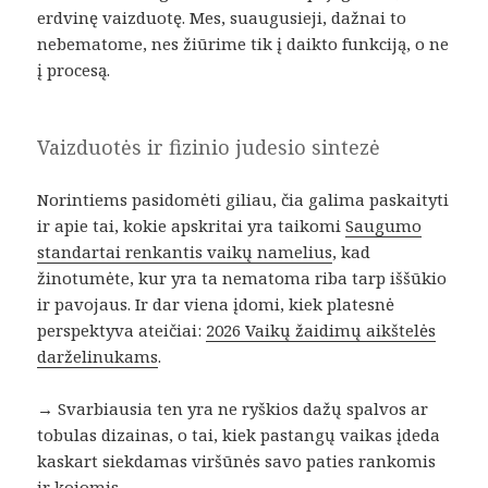
erdvinę vaizduotę. Mes, suaugusieji, dažnai to
nebematome, nes žiūrime tik į daikto funkciją, o ne
į procesą.
Vaizduotės ir fizinio judesio sintezė
Norintiems pasidomėti giliau, čia galima paskaityti
ir apie tai, kokie apskritai yra taikomi
Saugumo
standartai renkantis vaikų namelius
, kad
žinotumėte, kur yra ta nematoma riba tarp iššūkio
ir pavojaus. Ir dar viena įdomi, kiek platesnė
perspektyva ateičiai:
2026 Vaikų žaidimų aikštelės
darželinukams
.
→
Svarbiausia ten yra ne ryškios dažų spalvos ar
tobulas dizainas, o tai, kiek pastangų vaikas įdeda
kaskart siekdamas viršūnės savo paties rankomis
ir kojomis.