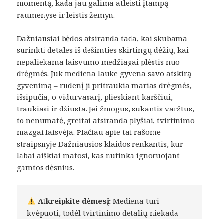
momentą, kada jau galima atleisti įtampą
raumenyse ir leistis žemyn.
Dažniausiai bėdos atsiranda tada, kai skubama
surinkti detales iš dešimties skirtingų dėžių, kai
nepaliekama laisvumo medžiagai plėstis nuo
drėgmės. Juk mediena lauke gyvena savo atskirą
gyvenimą – rudenį ji pritraukia marias drėgmės,
išsipučia, o vidurvasarį, plieskiant karščiui,
traukiasi ir džiūsta. Jei žmogus, sukantis varžtus,
to nenumatė, greitai atsiranda plyšiai, tvirtinimo
mazgai laisvėja. Plačiau apie tai rašome
straipsnyje
Dažniausios klaidos renkantis
, kur
labai aiškiai matosi, kas nutinka ignoruojant
gamtos dėsnius.
Atkreipkite dėmesį:
Mediena turi
kvėpuoti, todėl tvirtinimo detalių niekada