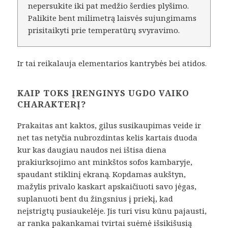
nepersukite iki pat medžio šerdies plyšimo.
Palikite bent milimetrą laisvės sujungimams
prisitaikyti prie temperatūrų svyravimo.
Ir tai reikalauja elementarios kantrybės bei atidos.
KAIP TOKS ĮRENGINYS UGDO VAIKO
CHARAKTERĮ?
Prakaitas ant kaktos, gilus susikaupimas veide ir
net tas netyčia nubrozdintas kelis kartais duoda
kur kas daugiau naudos nei ištisa diena
prakiurksojimo ant minkštos sofos kambaryje,
spaudant stiklinį ekraną. Kopdamas aukštyn,
mažylis privalo kaskart apskaičiuoti savo jėgas,
suplanuoti bent du žingsnius į priekį, kad
neįstrigtų pusiaukelėje. Jis turi visu kūnu pajausti,
ar ranka pakankamai tvirtai suėmė išsikišusią