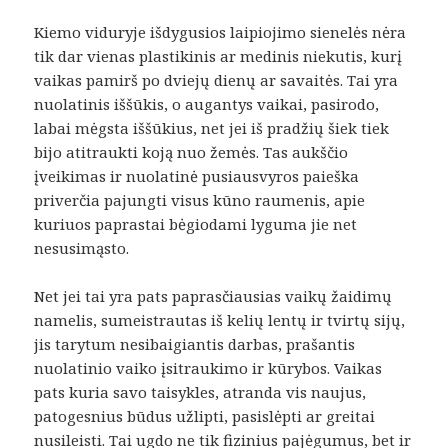
Kiemo viduryje išdygusios laipiojimo sienelės nėra
tik dar vienas plastikinis ar medinis niekutis, kurį
vaikas pamirš po dviejų dienų ar savaitės. Tai yra
nuolatinis iššūkis, o augantys vaikai, pasirodo,
labai mėgsta iššūkius, net jei iš pradžių šiek tiek
bijo atitraukti koją nuo žemės. Tas aukščio
įveikimas ir nuolatinė pusiausvyros paieška
priverčia pajungti visus kūno raumenis, apie
kuriuos paprastai bėgiodami lyguma jie net
nesusimąsto.
Net jei tai yra pats paprasčiausias vaikų žaidimų
namelis, sumeistrautas iš kelių lentų ir tvirtų sijų,
jis tarytum nesibaigiantis darbas, prašantis
nuolatinio vaiko įsitraukimo ir kūrybos. Vaikas
pats kuria savo taisykles, atranda vis naujus,
patogesnius būdus užlipti, pasislėpti ar greitai
nusileisti. Tai ugdo ne tik fizinius pajėgumus, bet ir