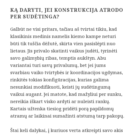
KĄ DARYTI, JEI KONSTRUKCIJA ATRODO
PER SUDĖTINGA?
Galbūt ne visi pritars, tačiau aš tvirtai tikiu, kad
klasikinis medinis namelis kiemo kampe neturi
būti tik tuščia dėžutė, skirta vien pasislėpti nuo
lietaus. Jis privalo skatinti vaikus judėti, tyrinėti
savo galimybių ribas, temptis aukštyn. Abu
variantai turi savų privalumų, bet jei jums
svarbiau vaiko tvirtybės ir koordinacijos ugdymas,
rinkitės tokias konfigūracijas, kurias galima
nesunkiai modifikuoti, keisti jų sudėtingumą
vaikui augant. Jei matote, kad mažyliui per sunku,
nereikia iškart visko ardyti ar nuleisti rankų.
Kartais užtenka tiesiog pridėti porą papildomų
atramų ar laikinai sumažinti atstumą tarp pakopų.
Štai keli dalykai, į kuriuos verta atkreipti savo akis