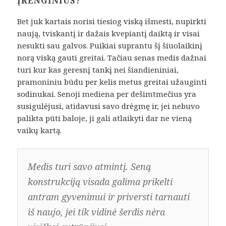
ĮRENGINIUS?
Bet juk kartais norisi tiesiog viską išmesti, nupirkti
naują, tviskantį ir dažais kvepiantį daiktą ir visai
nesukti sau galvos. Puikiai suprantu šį šiuolaikinį
norą viską gauti greitai. Tačiau senas medis dažnai
turi kur kas geresnį tankį nei šiandieniniai,
pramoniniu būdu per kelis metus greitai užauginti
sodinukai. Senoji mediena per dešimtmečius yra
susigulėjusi, atidavusi savo drėgmę ir, jei nebuvo
palikta pūti baloje, ji gali atlaikyti dar ne vieną
vaikų kartą.
Medis turi savo atmintį. Seną
konstrukciją visada galima prikelti
antram gyvenimui ir priversti tarnauti
iš naujo, jei tik vidinė šerdis nėra