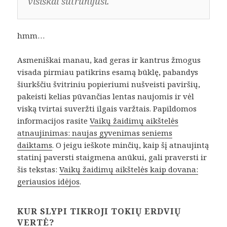
visiškai sutrūnijusi.
hmm…
Asmeniškai manau, kad geras ir kantrus žmogus
visada pirmiau patikrins esamą būklę, pabandys
šiurkščiu švitriniu popieriumi nušveisti paviršių,
pakeisti kelias pūvančias lentas naujomis ir vėl
viską tvirtai suveržti ilgais varžtais. Papildomos
informacijos rasite
Vaikų žaidimų aikštelės
atnaujinimas: naujas gyvenimas seniems
daiktams
. O jeigu ieškote minčių, kaip šį atnaujintą
statinį paversti staigmena anūkui, gali praversti ir
šis tekstas:
Vaikų žaidimų aikštelės kaip dovana:
geriausios idėjos
.
KUR SLYPI TIKROJI TOKIŲ ERDVIŲ
VERTĖ?