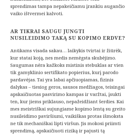
sprendimas tampa nepakeičiamu įrankiu augančio
vaiko ištvermei kalvoti.
AR TIKRAI SAUGU JUNGTI
NUSILEIDIMO TAKĄ SU KOPIMO ERDVE?
Anūkams visada sakau… laikykis tvirtai ir žiūrėk,
kur statai koją, nes medis nemėgsta skubėjimo.
Saugumas nėra kažkoks mistinis stebuklas ar vien
tik gamyklinio sertifikato popierius, kurį parodo
pardavėjas. Tai yra labai apčiuopiamas, fizinis
dalykas – tiesiog geros, sausos medžiagos, teisingai
apskaičiuotas pasvirimo kampas ir varžtai, įsukti
ten, kur jiems priklauso, nepažeidžiant šerdies. Kai
mes meistriškai sujungiame kopimo lentą su greito
nusileidimo paviršiumi, vaikiškas protas išmoksta
ne tik mechaniškai lipti viršun. Jis mokosi priimti
sprendimą, apskaičiuoti riziką ir pajusti tą