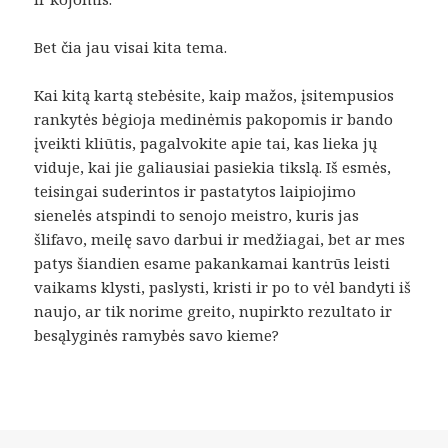
Bet čia jau visai kita tema.
Kai kitą kartą stebėsite, kaip mažos, įsitempusios
rankytės bėgioja medinėmis pakopomis ir bando
įveikti kliūtis, pagalvokite apie tai, kas lieka jų
viduje, kai jie galiausiai pasiekia tikslą. Iš esmės,
teisingai suderintos ir pastatytos laipiojimo
sienelės atspindi to senojo meistro, kuris jas
šlifavo, meilę savo darbui ir medžiagai, bet ar mes
patys šiandien esame pakankamai kantrūs leisti
vaikams klysti, paslysti, kristi ir po to vėl bandyti iš
naujo, ar tik norime greito, nupirkto rezultato ir
besąlyginės ramybės savo kieme?