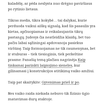
kaladėlę, ar pėda neslysta nuo drėgno paviršiaus
po rytinio lietaus.
Tikras medis, tikra kokybė… tai dalykai, kurie
perduoda vaikui aiškų signalą, kad šis pasaulis yra
kietas, apčiuopiamas ir reikalaujantis tikrų
pastangų. Judesys čia neatleidžia klaidų, bet tuo
pačiu labai sąžiningai apdovanoja pasiekus
viršūnę. Taip formuojamas ne tik raumenynas, bet
ir stuburas – tiek tiesioginis, tiek perkeltine
prasme. Panašią temą plačiau nagrinėja
Kaip
tinkamai parinkti laipiojimo sieneles
, kur
gilinamasi į konstrukcijos atitikimą vaiko amžiui.
Taip pat skaitykite:
Gyvenimas prieš ir po
.
Nes vaiko raida niekada nebuvo tik fizinio ūgio
matavimas durų staktoje.