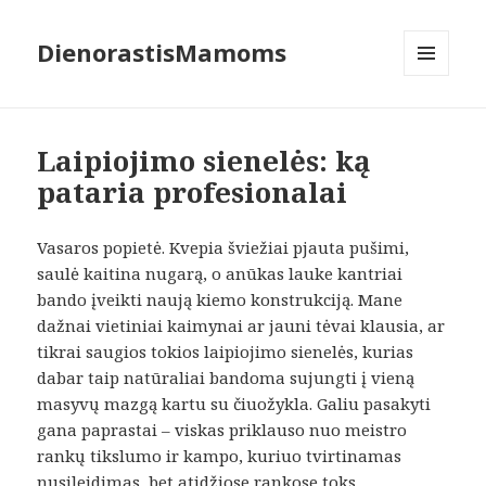
DienorastisMamoms
MENIU
IR
VALDIKLIAI
Laipiojimo sienelės: ką
pataria profesionalai
Vasaros popietė. Kvepia šviežiai pjauta pušimi,
saulė kaitina nugarą, o anūkas lauke kantriai
bando įveikti naują kiemo konstrukciją. Mane
dažnai vietiniai kaimynai ar jauni tėvai klausia, ar
tikrai saugios tokios laipiojimo sienelės, kurias
dabar taip natūraliai bandoma sujungti į vieną
masyvų mazgą kartu su čiuožykla. Galiu pasakyti
gana paprastai – viskas priklauso nuo meistro
rankų tikslumo ir kampo, kuriuo tvirtinamas
nusileidimas, bet atidžiose rankose toks