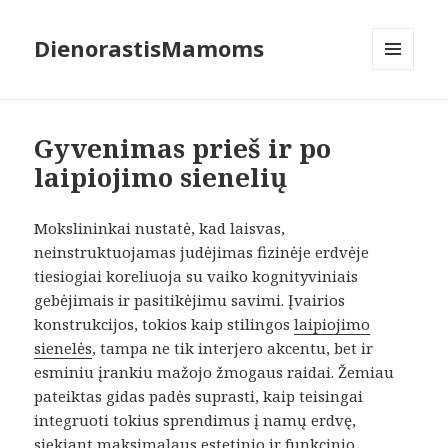
DienorastisMamoms
MENIU
IR
VALDIKLIAI
Gyvenimas prieš ir po
laipiojimo sienelių
Mokslininkai nustatė, kad laisvas,
neinstruktuojamas judėjimas fizinėje erdvėje
tiesiogiai koreliuoja su vaiko kognityviniais
gebėjimais ir pasitikėjimu savimi. Įvairios
konstrukcijos, tokios kaip stilingos
laipiojimo
sienelės
, tampa ne tik interjero akcentu, bet ir
esminiu įrankiu mažojo žmogaus raidai. Žemiau
pateiktas gidas padės suprasti, kaip teisingai
integruoti tokius sprendimus į namų erdvę,
siekiant maksimalaus estetinio ir funkcinio