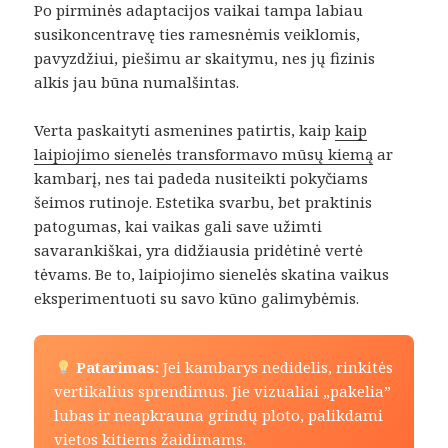
Po pirminės adaptacijos vaikai tampa labiau
susikoncentravę ties ramesnėmis veiklomis,
pavyzdžiui, piešimu ar skaitymu, nes jų fizinis
alkis jau būna numalšintas.
Verta paskaityti asmenines patirtis, kaip
kaip
laipiojimo sienelės transformavo mūsų kiemą
ar
kambarį, nes tai padeda nusiteikti pokyčiams
šeimos rutinoje. Estetika svarbu, bet praktinis
patogumas, kai vaikas gali save užimti
savarankiškai, yra didžiausia pridėtinė vertė
tėvams. Be to, laipiojimo sienelės skatina vaikus
eksperimentuoti su savo kūno galimybėmis.
Patarimas:
Jei kambarys nedidelis, rinkitės
vertikalius sprendimus. Jie vizualiai „pakelia”
lubas ir neapkrauna grindų ploto, palikdami
vietos kitiems žaidimams.