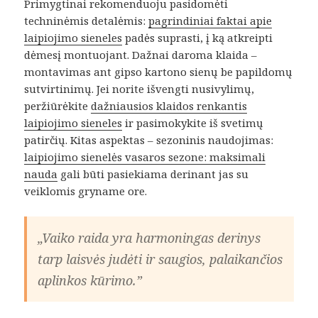
Primygtinai rekomenduoju pasidomėti
techninėmis detalėmis:
pagrindiniai faktai apie
laipiojimo sieneles
padės suprasti, į ką atkreipti
dėmesį montuojant. Dažnai daroma klaida –
montavimas ant gipso kartono sienų be papildomų
sutvirtinimų. Jei norite išvengti nusivylimų,
peržiūrėkite
dažniausios klaidos renkantis
laipiojimo sieneles
ir pasimokykite iš svetimų
patirčių. Kitas aspektas – sezoninis naudojimas:
laipiojimo sienelės vasaros sezone: maksimali
nauda
gali būti pasiekiama derinant jas su
veiklomis gryname ore.
„Vaiko raida yra harmoningas derinys
tarp laisvės judėti ir saugios, palaikančios
aplinkos kūrimo.”