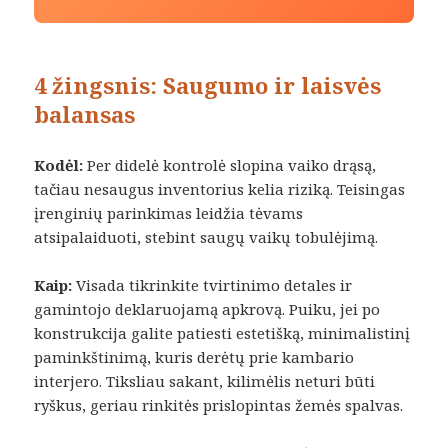
4 žingsnis: Saugumo ir laisvės
balansas
Kodėl:
Per didelė kontrolė slopina vaiko drąsą,
tačiau nesaugus inventorius kelia riziką. Teisingas
įrenginių parinkimas leidžia tėvams
atsipalaiduoti, stebint saugų vaikų tobulėjimą.
Kaip:
Visada tikrinkite tvirtinimo detales ir
gamintojo deklaruojamą apkrovą. Puiku, jei po
konstrukcija galite patiesti estetišką, minimalistinį
paminkštinimą, kuris derėtų prie kambario
interjero. Tiksliau sakant, kilimėlis neturi būti
ryškus, geriau rinkitės prislopintas žemės spalvas.