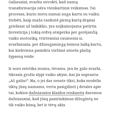
Galiausiai, svarbu suvokti, kad namų
transformacija nėra vienkartinis veiksmas. Tai
procesas, kurio metu namai auga kartu su vaiku.
Stebėti, kaip maža rankutė pirmą kartą drąsiai
griebiasi už laikiklio, yra neįkainojama patirtis.
Investicija į tokią erdvę atsiperka per gerėjančią
vaiko motoriką, tvirtesnius raumenis ir,
svarbiausia, per džiaugsmingą šeimos laiką kartu,
kai kiekviena pasiekta viršūnė atneša plačią
šypseną veide.
Ir nors estetika mums, tėvams, yra be galo svarbi,
tikrasis grožis slypi vaiko akyse, kai jis supranta:
„Aš galiu!”. Na, o jei dar nesate tikri, koks modelis
tiktų jūsų namams, verta pasigilinti į detales apie
tai, kokios
dažniausios klaidos renkantis
daromos
dažniausiai, kad jūsų pasirinkimas džiugintų ne
tik vaiko kūną, bet ir tėvų akis.