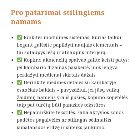
Pro patarimai stilingiems
namams
Rinkitės modulines sistemas, kurias laikui
bėgant galėsite papildyti naujais elementais –
tai sutaupys lėšų ir atnaujins interjerą.
Kopimo akmenėlių spalvas galite keisti patys:
jei kambario dizainas pasikeitė, juos lengva
perdažyti medienai skirtais dažais.
Derinkite medines detales su kambaryje
esančiais baldais – pavyzdžiui, jei jūsų
vaikų
žaidimų namelis
yra iš pušies, kopimo kopėtėlės
taip pat turėtų būti panašios tekstūros.
Nepamirškite tekstilės: šalia aktyvios zonos
padėtos pagalvėlės ar stilingas sėdmaišis
subalansuos erdvę ir suteiks jaukumo.