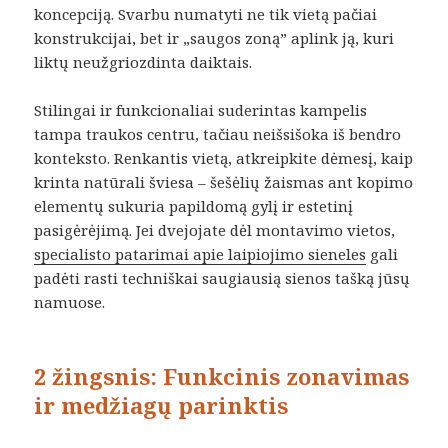
koncepciją. Svarbu numatyti ne tik vietą pačiai
konstrukcijai, bet ir „saugos zoną” aplink ją, kuri
liktų neužgriozdinta daiktais.
Stilingai ir funkcionaliai suderintas kampelis
tampa traukos centru, tačiau neišsišoka iš bendro
konteksto. Renkantis vietą, atkreipkite dėmesį, kaip
krinta natūrali šviesa – šešėlių žaismas ant kopimo
elementų sukuria papildomą gylį ir estetinį
pasigėrėjimą. Jei dvejojate dėl montavimo vietos,
specialisto patarimai apie laipiojimo sieneles
gali
padėti rasti techniškai saugiausią sienos tašką jūsų
namuose.
2 žingsnis: Funkcinis zonavimas
ir medžiagų parinktis