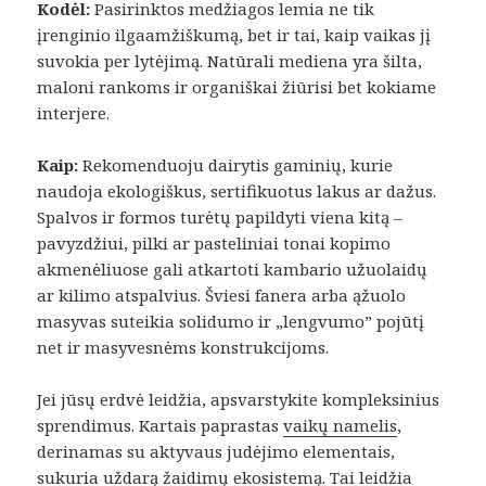
Kodėl:
Pasirinktos medžiagos lemia ne tik
įrenginio ilgaamžiškumą, bet ir tai, kaip vaikas jį
suvokia per lytėjimą. Natūrali mediena yra šilta,
maloni rankoms ir organiškai žiūrisi bet kokiame
interjere.
Kaip:
Rekomenduoju dairytis gaminių, kurie
naudoja ekologiškus, sertifikuotus lakus ar dažus.
Spalvos ir formos turėtų papildyti viena kitą –
pavyzdžiui, pilki ar pasteliniai tonai kopimo
akmenėliuose gali atkartoti kambario užuolaidų
ar kilimo atspalvius. Šviesi fanera arba ąžuolo
masyvas suteikia solidumo ir „lengvumo” pojūtį
net ir masyvesnėms konstrukcijoms.
Jei jūsų erdvė leidžia, apsvarstykite kompleksinius
sprendimus. Kartais paprastas
vaikų namelis
,
derinamas su aktyvaus judėjimo elementais,
sukuria uždarą žaidimų ekosistemą. Tai leidžia