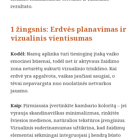
rezultato.
1 žingsnis: Erdvės planavimas ir
vizualinis vientisumas
Kodėl:
Namų aplinka turi tiesioginę įtaką vaiko
emocinei būsenai, todėl net ir aktyvaus žaidimo
zona neturėtų sukurti vizualinio triukšmo. Kai
erdvė yra apgalvota, vaikas jaučiasi saugiai, o
tėvai nepavargsta nuo nuolatinės netvarkos
jausmo.
Kaip:
Pirmiausia įvertinkite kambario koloritą – jei
vyrauja skandinaviškas minimalizmas, rinkitės
šviesios medienos, natūralios tekstūros įrenginius.
Vizualinis suderinamumas užtikrina, kad žaidimų
elementai sėkmingai integruojasi į bendrą būsto