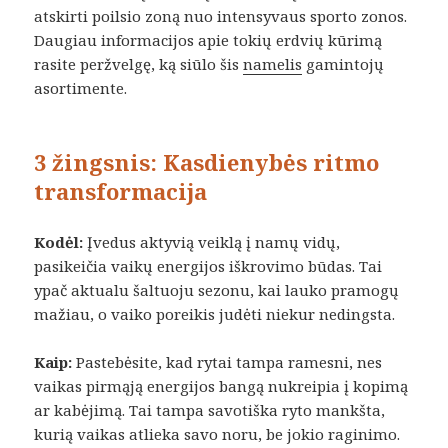
atskirti poilsio zoną nuo intensyvaus sporto zonos.
Daugiau informacijos apie tokių erdvių kūrimą
rasite peržvelgę, ką siūlo šis
namelis
gamintojų
asortimente.
3 žingsnis: Kasdienybės ritmo
transformacija
Kodėl:
Įvedus aktyvią veiklą į namų vidų,
pasikeičia vaikų energijos iškrovimo būdas. Tai
ypač aktualu šaltuoju sezonu, kai lauko pramogų
mažiau, o vaiko poreikis judėti niekur nedingsta.
Kaip:
Pastebėsite, kad rytai tampa ramesni, nes
vaikas pirmąją energijos bangą nukreipia į kopimą
ar kabėjimą. Tai tampa savotiška ryto mankšta,
kurią vaikas atlieka savo noru, be jokio raginimo.