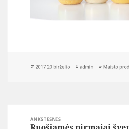
Paskelbta
Autorius
Kategorijos
2017 20 birželio
admin
Maisto pro
Navigacija
tarp
ANKSTESNIS
Ruošiamės pirmajai šven
įrašų
Ankstesnis