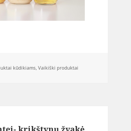
duktai kūdikiams
,
Vaikiški produktai
tei- krikštynų žvakė