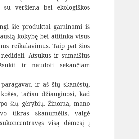
s su veršiena bei ekologiškos
angi šie produktai gaminami iš
ausią kokybę bei atitinka visus
us reikalavimus. Taip pat šios
, nedideli. Atsukus ir sumaišius
užsukti ir naudoti sekančiam
aragavau ir aš šių skanėstų,
košės, tačiau džiaugiuosi, kad
r po šių gėrybių. Žinoma, mano
o tikras skanumėlis, valgė
sukoncentravęs visą dėmesį į