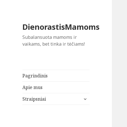
DienorastisMamoms
Subalansuota mamoms ir
vaikams, bet tinka ir tėčiams!
Pagrindinis
Apie mus
išskleisti
Straipsniai
sub-
meniu