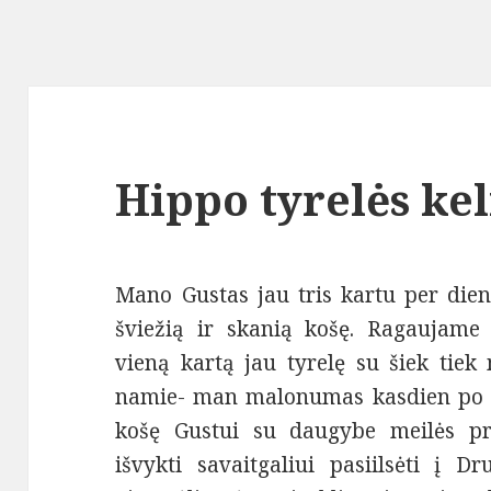
Hippo tyrelės ke
Mano Gustas jau tris kartu per di
šviežią ir skanią košę. Ragaujame 
vieną kartą jau tyrelę su šiek tiek
namie- man malonumas kasdien po kel
košę Gustui su daugybe meilės pr
išvykti savaitgaliui pasiilsėti į D