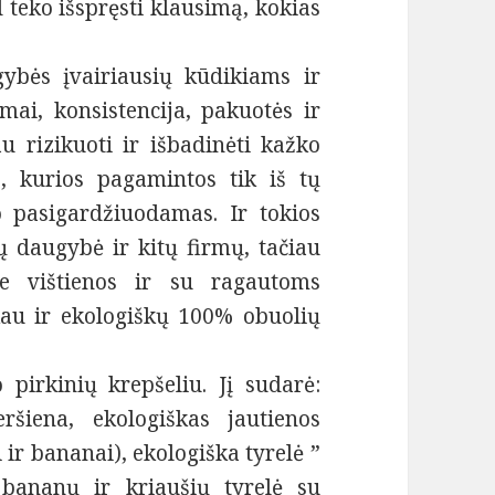
d teko išspręsti klausimą, kokias
ybės įvairiausių kūdikiams ir
mai, konsistencija, pakuotės ir
au rizikuoti ir išbadinėti kažko
s, kurios pagamintos tik iš tų
 pasigardžiuodamas. Ir tokios
ų daugybė ir kitų firmų, tačiau
be vištienos ir su ragautoms
au ir ekologiškų 100% obuolių
pirkinių krepšeliu. Jį sudarė:
ršiena, ekologiškas jautienos
 ir bananai), ekologiška tyrelė ”
 bananų ir kriaušių tyrelė su