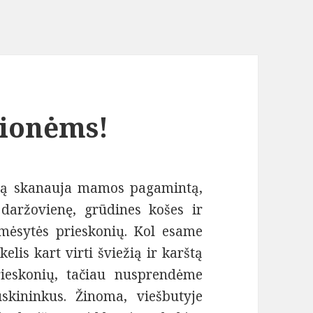
lionėms!
eną skanauja mamos pagamintą,
daržovienę, grūdines košes ir
 mėsytės prieskonių. Kol esame
is kart virti šviežią ir karštą
ieskonių, tačiau nusprendėme
ruskininkus. Žinoma, viešbutyje