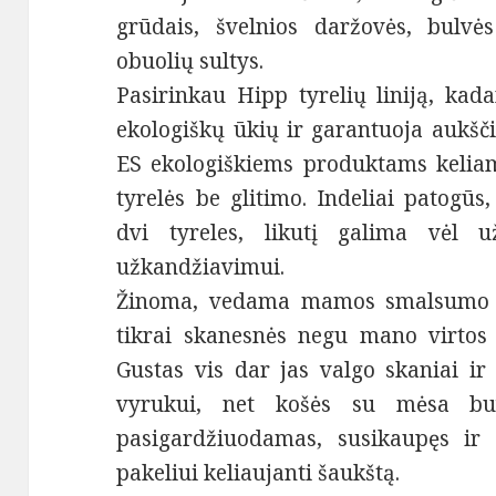
grūdais, švelnios daržovės, bulvė
obuolių sultys.
Pasirinkau Hipp tyrelių liniją, kad
ekologiškų ūkių ir garantuoja aukšči
ES ekologiškiems produktams keliam
tyrelės be glitimo. Indeliai patogūs
dvi tyreles, likutį galima vėl 
užkandžiavimui.
Žinoma, vedama mamos smalsumo p
tikrai skanesnės negu mano virtos 
Gustas vis dar jas valgo skaniai i
vyrukui, net košės su mėsa buv
pasigardžiuodamas, susikaupęs ir 
pakeliui keliaujanti šaukštą.