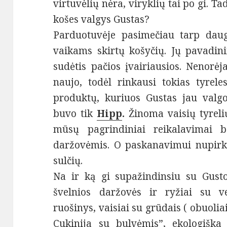
virtuvėlių nėra, viryklių tai po gi. Ta
košes valgys Gustas?
Parduotuvėje pasimečiau tarp daug
vaikams skirtų košyčių. Jų pavadini
sudėtis pačios įvairiausios. Nenorėj
naujo, todėl rinkausi tokias tyrele
produktų, kuriuos Gustas jau valgo
buvo tik
Hipp
.
Žinoma vaisių tyreli
mūsų pagrindiniai reikalavimai 
daržovėmis. O paskanavimui nupirk
sulčių.
Na ir ką gi supažindinsiu su Gusto 
švelnios daržovės ir ryžiai su ve
ruošinys, vaisiai su grūdais ( obuoliai
Cukinija su bulvėmis”, ekologiška