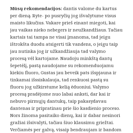
Mūsų rekomendacijos:
dantis valome du kartus
per dieną. Ryte- po pusryčių jog išvalytume visus
maisto likučius. Vakare prieš einant miegoti, kai
jau vaikas nieko nebegers ir neužkandžiaus. Tačiau
kartais tai tampa ne visai įmanoma, tad jeigu
ištrokšta duodu atsigerti tik vandens, o jeigu taip
jau nutinka jog ir užkandžiauja tad valymo
procesą vėl kartojame. Naudoju minkštą dantų
šepetėlį, pastą naudojame su rekomenduojamu
kiekiu fluoro, Gustas jau beveik pats išspjauna ir
tinkamai išssiskalauja, tad renkuosi pastą su
fluoru jog užkirstume kelią ėduoniui. Valymo
procesą pradėjome nuo labai anksti, dar kai ir
nebuvo pirmųjų dantukų, taip pakasydavau
dantenas ir pripratinau prie šio kasdienio proceso.
Nors žinoma pasitaiko dienų, kai ir dabar nesinori
gražiai išsivalyti, tačiau šiuo klausimu griežtai.
Verčiamės per galvą, visaip bendraujam ir bandom