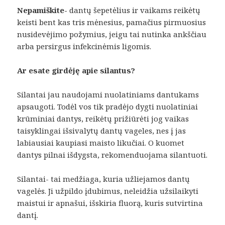
Nepamiškite-
dantų šepetėlius ir vaikams reikėtų
keisti bent kas tris mėnesius, pamačius pirmuosius
nusidevėjimo požymius, jeigu tai nutinka ankščiau
arba persirgus infekcinėmis ligomis.
Ar esate girdėję apie silantus?
Silantai jau naudojami nuolatiniams dantukams
apsaugoti. Todėl vos tik pradėjo dygti nuolatiniai
krūminiai dantys, reikėtų prižiūrėti jog vaikas
taisyklingai išsivalytų dantų vageles, nes į jas
labiausiai kaupiasi maisto likučiai. O kuomet
dantys pilnai išdygsta, rekomenduojama silantuoti.
Silantai- tai medžiaga, kuria užliejamos dantų
vagelės. Ji užpildo įdubimus, neleidžia užsilaikyti
maistui ir apnašui, išskiria fluorą, kuris sutvirtina
dantį.