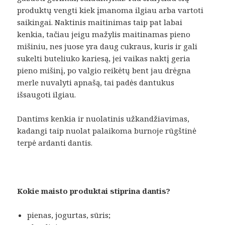
produktų vengti kiek įmanoma ilgiau arba vartoti
saikingai. Naktinis maitinimas taip pat labai
kenkia, tačiau jeigu mažylis maitinamas pieno
mišiniu, nes juose yra daug cukraus, kuris ir gali
sukelti buteliuko kariesą, jei vaikas naktį geria
pieno mišinį, po valgio reikėtų bent jau drėgna
merle nuvalyti apnašą, tai padės dantukus
išsaugoti ilgiau.
Dantims kenkia ir nuolatinis užkandžiavimas,
kadangi taip nuolat palaikoma burnoje rūgštinė
terpė ardanti dantis.
Kokie maisto produktai stiprina dantis?
pienas, jogurtas, sūris;