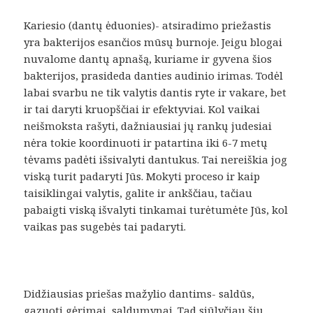
Kariesio (dantų ėduonies)- atsiradimo priežastis
yra bakterijos esančios mūsų burnoje. Jeigu blogai
nuvalome dantų apnašą, kuriame ir gyvena šios
bakterijos, prasideda danties audinio irimas. Todėl
labai svarbu ne tik valytis dantis ryte ir vakare, bet
ir tai daryti kruopščiai ir efektyviai. Kol vaikai
neišmoksta rašyti, dažniausiai jų rankų judesiai
nėra tokie koordinuoti ir patartina iki 6-7 metų
tėvams padėti išsivalyti dantukus. Tai nereiškia jog
viską turit padaryti Jūs. Mokyti proceso ir kaip
taisiklingai valytis, galite ir ankščiau, tačiau
pabaigti viską išvalyti tinkamai turėtumėte Jūs, kol
vaikas pas sugebės tai padaryti.
Didžiausias priešas mažylio dantims- saldūs,
gazuoti gėrimai, saldumynai. Tad siūlyčiau šių