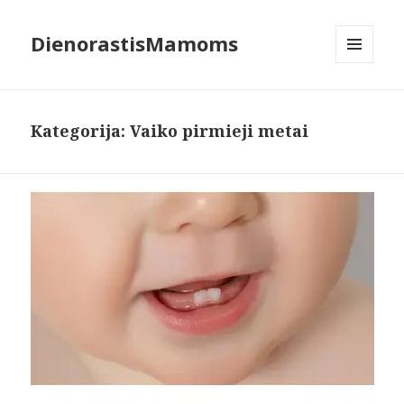
DienorastisMamoms
MENIU
IR
VALDIKLIAI
Kategorija:
Vaiko pirmieji metai