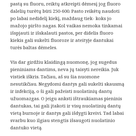
pastą su fluoru, reiktų atkreipti dėmesį jog fluoro
dalelių turėtų būti 250-600. Pasto reikėtų naudoti
po labai nedidelį kiekį, maždaug tiek- koks jo
mažojo piršto nagas. Kol vaikas nemoka tinkamai
išspjauti ir išskalauti pastos, per didelis fluoro
kiekis gali sukelti fluoroze ir ateityje dantukai
turės baltas dėmeles.
Vis dar girdžiu klaidingą nuomonę, jog sugedus
pieniniams dantims, neva jų taisyti nereikia. Juk
vistiek iškris. Tačiau, aš su šia nuomone
nesutikčiau. Negydomi dantys gali sukelti skausmą
ir infekciją, o ši gali pažeisti nuolatinių dantų
užuomazgas. O jeigu anksti ištraukiamas pieninis
dantukas, tai gali įtakoti ir visų nuolatinių dantų
vietą burnoje ir dantys gali išdygti kreivi. Tad labai
svarbu kuo ilgiau stengtis išsaugoti nuolatinio
dantuko vietą.