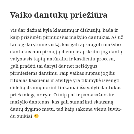
Vaiko dantukų priežiūra
Vis dar dažnai kyla klausimų ir diskusijų, kada ir
kaip prižiūrėti pirmuosius mažylio dantukus. Aš už
tai jog darytume viską, kas gali apsaugoti mažylio
dantukus nuo pirmųjų dienų ir apskritai jog dantų
valymasis taptų natūraliu ir kasdieniu procesu,
gali pradėti tai daryti dar net neišdygus
pirmiesiems dantims. Taip vaikas supras jog šis
ritualas kasdienis ir ateityje yra tikimybė išvengti
didelių dramų norint tinkamai išsivalyti dantukus
prieš miegą ar ryte. O taip pat ir pamasažuosite
mažylio dantenas, kas gali sumažinti skausmą
dantų dygimo metu, tad kaip sakoma vienu šūviu-
du zuikiai