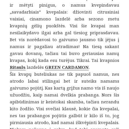
ir mėtyti pinigus, o namus kvepindavau
„savadarbiais” kvepalais: džiovinti citrusiniai
vaisiai, cinamono lazdelė arba sezono metu
kvapnių gėlių puokštės. Visi šie kvapai man
nesilaikydavo ilgai arba gal tiesiog priprasdavau.
Bet vis norėdavosi to gaivumo jausmo tik įėjus į
namus ir pagaliau atradimas! Na tiesą sakant
gavau dovanų, tačiau tai buvo geriausias namų
kvapas, kokį kada esu turėjus. Tikrai. Tai kvapnios
Ritauls
lazdelės
GREEN CARDAMON
.
Šis kvapų buteliukas ne tik papuoš namus, nes
atrodo labai stilingai bet ir suteiks namams
gaivumo pojūtį. Kas kartą grįžus namo vis iš naujo
užuodžiu, kaip namai dvelkia prabanga. Nors šis
apibūdinimas ir keistokai skamba, tačiau nerandu
kito žodžio. Visi svečiai klausė, kokie čia kvepalai,
nes tas prabangos pojūtis galbūt ir kilo iš to, jog
pirmiausia atrodo, kad namai iškvėpinti kvepalais.