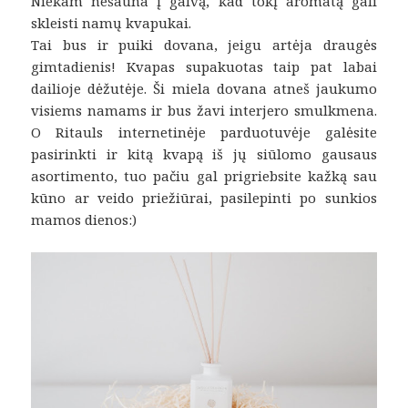
Niekam nešauna į galvą, kad tokį aromatą gali
skleisti namų kvapukai.
Tai bus ir puiki dovana, jeigu artėja draugės
gimtadienis! Kvapas supakuotas taip pat labai
dailioje dėžutėje. Ši miela dovana atneš jaukumo
visiems namams ir bus žavi interjero smulkmena.
O Ritauls internetinėje parduotuvėje galėsite
pasirinkti ir kitą kvapą iš jų siūlomo gausaus
asortimento, tuo pačiu gal prigriebsite kažką sau
kūno ar veido priežiūrai, pasilepinti po sunkios
mamos dienos:)