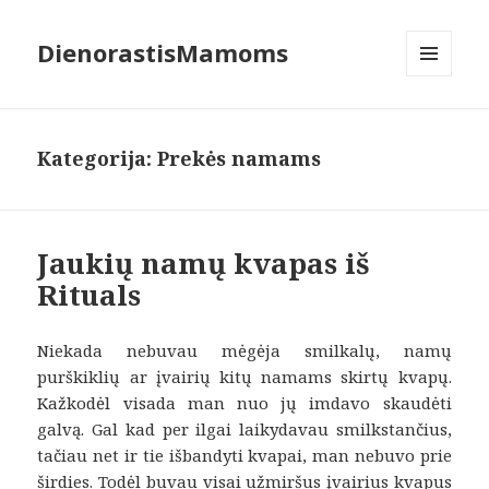
DienorastisMamoms
MENIU
IR
VALDIKLIAI
Kategorija:
Prekės namams
Jaukių namų kvapas iš
Rituals
Niekada nebuvau mėgėja smilkalų, namų
purškiklių ar įvairių kitų namams skirtų kvapų.
Kažkodėl visada man nuo jų imdavo skaudėti
galvą. Gal kad per ilgai laikydavau smilkstančius,
tačiau net ir tie išbandyti kvapai, man nebuvo prie
širdies. Todėl buvau visai užmiršus įvairius kvapus