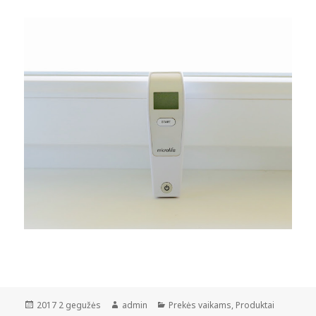
Paskelbta
Autorius
Kategorijos
2017 2 gegužės
admin
Prekės vaikams
,
Produktai