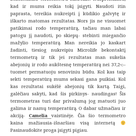
kad ir mums reikia tokį įsigyti. Naudoti itin
paprasta, tereikia nukreipti į kūdikio galvytę ir
iškarto matomas rezultatas. Nors jis ne visuomet
patikimai rodo temperatūrą, tačiau man labai
patogu jį naudoti, po skiepų- stebinti miegančio
mažylio temperatūrą. Man nereikia jo kaskart
žadinti, tiesiog nukreipiu Microlife bekontaktį
termometrą ir tik jei rezultatas man sukelia
abejonių ir rodo aukštesnę temperatūrą nei 37,2
–
ºC
tuomet permatuoju senoviniu būdu. Kol kas taip
sekti temperatūrą mums sekasi gana puikiai. Kol
kas rezultatai sukėlė abejonių tik kartą. Taigi,
galėčiau sakyti, kad šis pirkinys- naudingas! Šis
termometras turi dar privalumą jog matuoti juo
galima ir namų temperatūrą. O dabar užmačiau ir
akciją-
Camelia
vaistinėje. Čia šio termometro
kaina mažiausia-išnaršiau visą internetą
Pasinaudokite proga įsigyti pigiau.