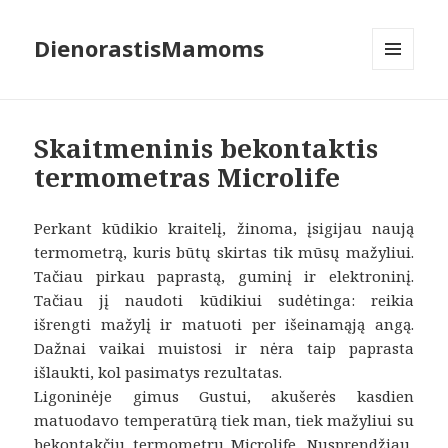
DienorastisMamoms
MENIU
IR
VALDIKLIAI
Skaitmeninis bekontaktis
termometras Microlife
Perkant kūdikio kraitelį, žinoma, įsigijau naują
termometrą, kuris būtų skirtas tik mūsų mažyliui.
Tačiau pirkau paprastą, guminį ir elektroninį.
Tačiau jį naudoti kūdikiui sudėtinga: reikia
išrengti mažylį ir matuoti per išeinamąją angą.
Dažnai vaikai muistosi ir nėra taip paprasta
išlaukti, kol pasimatys rezultatas.
Ligoninėje gimus Gustui, akušerės kasdien
matuodavo temperatūrą tiek man, tiek mažyliui su
bekontakčiu termometru Microlife. Nusprendžiau,