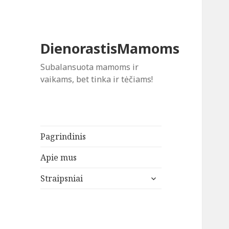
DienorastisMamoms
Subalansuota mamoms ir
vaikams, bet tinka ir tėčiams!
Pagrindinis
Apie mus
išskleisti
Straipsniai
sub-
meniu