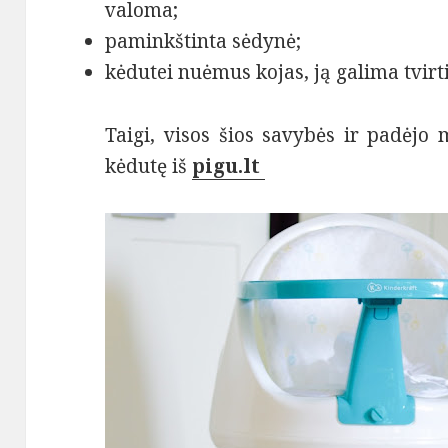
valoma;
paminkštinta sėdynė;
kėdutei nuėmus kojas, ją galima tvirt
Taigi, visos šios savybės ir padėjo 
kėdutę iš
pigu.lt