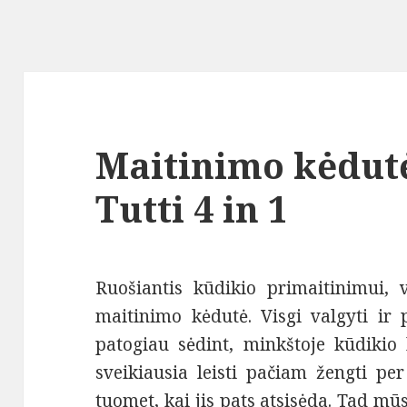
Maitinimo kėdutė
Tutti 4 in 1
Ruošiantis kūdikio primaitinimui, v
maitinimo kėdutė. Visgi valgyti ir 
patogiau sėdint, minkštoje kūdikio
sveikiausia leisti pačiam žengti per
tuomet, kai jis pats atsisėda. Tad m