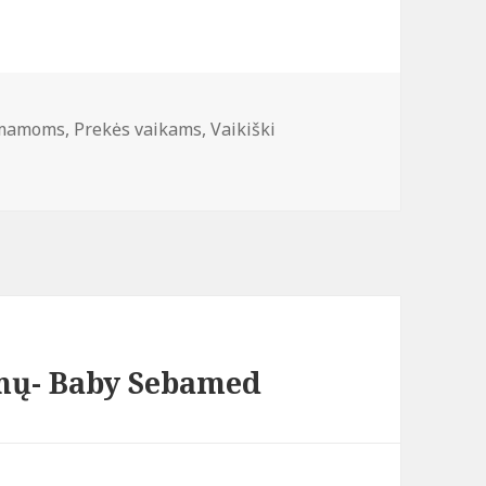
 mamoms
,
Prekės vaikams
,
Vaikiški
rmų- Baby Sebamed