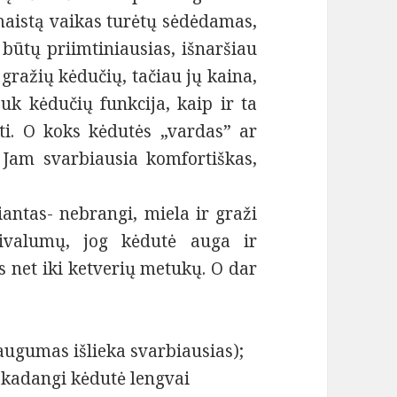
 maistą vaikas turėtų sėdėdamas,
 būtų priimtiniausias, išnaršiau
 gražių kėdučių, tačiau jų kaina,
uk kėdučių funkcija, kaip ir ta
gyti. O koks kėdutės „vardas” ar
. Jam svarbiausia komfortiškas,
iantas- nebrangi, miela ir graži
rivalumų, jog kėdutė auga ir
s net iki ketverių metukų. O dar
augumas išlieka svarbiausias);
 kadangi kėdutė lengvai