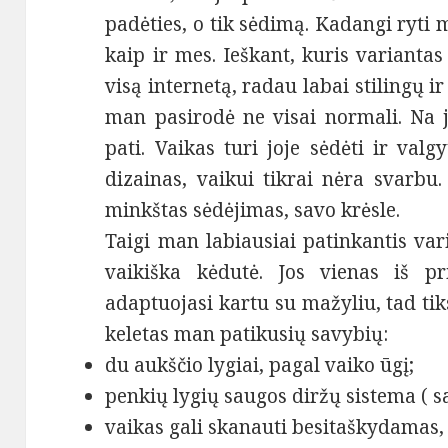
padėties, o tik sėdimą. Kadangi ryti
kaip ir mes. Ieškant, kuris variantas
visą internetą, radau labai stilingų ir
man pasirodė ne visai normali. Na j
pati. Vaikas turi joje sėdėti ir val
dizainas, vaikui tikrai nėra svarbu
minkštas sėdėjimas, savo krėsle.
Taigi man labiausiai patinkantis var
vaikiška kėdutė. Jos vienas iš p
adaptuojasi kartu su mažyliu, tad tik
keletas man patikusių savybių:
du aukščio lygiai, pagal vaiko ūgį;
penkių lygių saugos diržų sistema ( s
vaikas gali skanauti besitaškydamas,