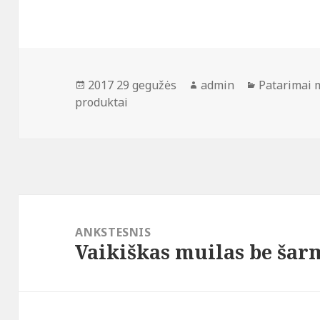
Paskelbta
Autorius
Kategorijos
2017 29 gegužės
admin
Patarimai
produktai
Navigacija
tarp
ANKSTESNIS
Vaikiškas muilas be ša
įrašų
Ankstesnis
įrašas: