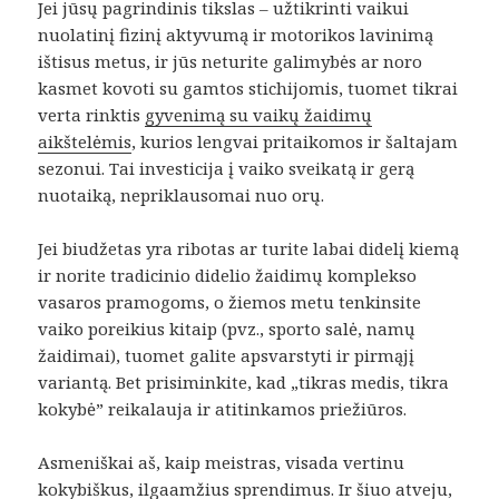
Jei jūsų pagrindinis tikslas – užtikrinti vaikui
nuolatinį fizinį aktyvumą ir motorikos lavinimą
ištisus metus, ir jūs neturite galimybės ar noro
kasmet kovoti su gamtos stichijomis, tuomet tikrai
verta rinktis
gyvenimą su vaikų žaidimų
aikštelėmis
, kurios lengvai pritaikomos ir šaltajam
sezonui. Tai investicija į vaiko sveikatą ir gerą
nuotaiką, nepriklausomai nuo orų.
Jei biudžetas yra ribotas ar turite labai didelį kiemą
ir norite tradicinio didelio žaidimų komplekso
vasaros pramogoms, o žiemos metu tenkinsite
vaiko poreikius kitaip (pvz., sporto salė, namų
žaidimai), tuomet galite apsvarstyti ir pirmąjį
variantą. Bet prisiminkite, kad „tikras medis, tikra
kokybė” reikalauja ir atitinkamos priežiūros.
Asmeniškai aš, kaip meistras, visada vertinu
kokybiškus, ilgaamžius sprendimus. Ir šiuo atveju,