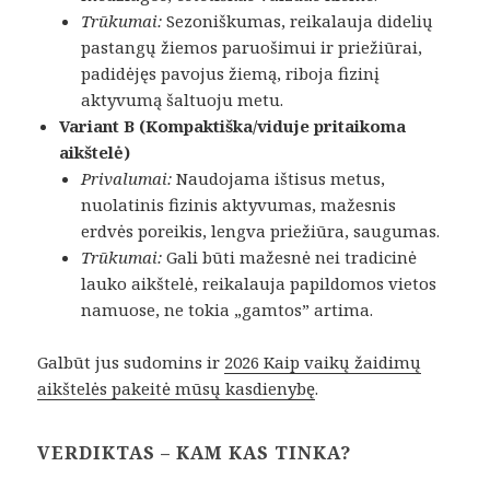
Trūkumai:
Sezoniškumas, reikalauja didelių
pastangų žiemos paruošimui ir priežiūrai,
padidėjęs pavojus žiemą, riboja fizinį
aktyvumą šaltuoju metu.
Variant B (Kompaktiška/viduje pritaikoma
aikštelė)
Privalumai:
Naudojama ištisus metus,
nuolatinis fizinis aktyvumas, mažesnis
erdvės poreikis, lengva priežiūra, saugumas.
Trūkumai:
Gali būti mažesnė nei tradicinė
lauko aikštelė, reikalauja papildomos vietos
namuose, ne tokia „gamtos” artima.
Galbūt jus sudomins ir
2026 Kaip vaikų žaidimų
aikštelės pakeitė mūsų kasdienybę
.
VERDIKTAS – KAM KAS TINKA?