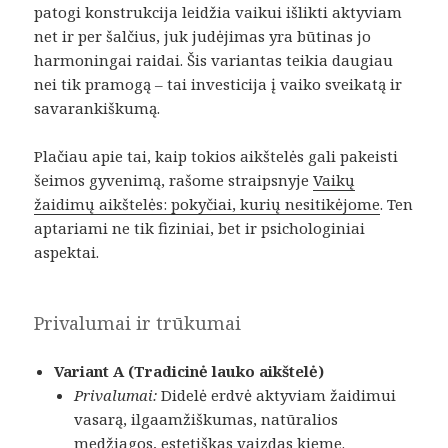
patogi konstrukcija leidžia vaikui išlikti aktyviam
net ir per šalčius, juk judėjimas yra būtinas jo
harmoningai raidai. Šis variantas teikia daugiau
nei tik pramogą – tai investicija į vaiko sveikatą ir
savarankiškumą.
Plačiau apie tai, kaip tokios aikštelės gali pakeisti
šeimos gyvenimą, rašome straipsnyje
Vaikų
žaidimų aikštelės: pokyčiai, kurių nesitikėjome
. Ten
aptariami ne tik fiziniai, bet ir psichologiniai
aspektai.
Privalumai ir trūkumai
Variant A (Tradicinė lauko aikštelė)
Privalumai:
Didelė erdvė aktyviam žaidimui
vasarą, ilgaamžiškumas, natūralios
medžiagos, estetiškas vaizdas kieme.