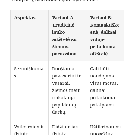
Aspektas
Variant A:
Variant B:
Tradicinė
Kompaktiške
lauko
snė, dalinai
aikštelė su
viduje
žiemos
pritaikoma
paruošimu
aikštelė
Sezoniškuma
Ruošiama
Gali būti
s
pavasariui ir
naudojama
vasarai,
visus metus,
žiemos metu
dalinai
reikalauja
pritaikoma
papildomų
patalpoms.
darbų.
Vaiko raida ir
Didžiausias
Užtikrinamas
fizinis
fizinis
nuoseklus