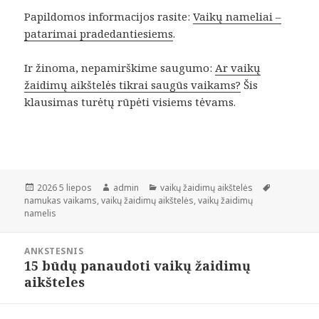
Papildomos informacijos rasite:
Vaikų nameliai –
patarimai pradedantiesiems
.
Ir žinoma, nepamirškime saugumo:
Ar vaikų
žaidimų aikštelės tikrai saugūs vaikams?
Šis
klausimas turėtų rūpėti visiems tėvams.
Paskelbta
Autorius
Kategorijos
Žymos
2026 5 liepos
admin
vaikų žaidimų aikštelės
namukas vaikams
,
vaikų žaidimų aikštelės
,
vaikų žaidimų
namelis
Navigacija
ANKSTESNIS
tarp
15 būdų panaudoti vaikų žaidimų
Ankstesnis
įrašų
aikšteles
įrašas: