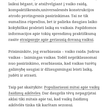
laikui bėgant, ir atsižvelgiant į vaiko raidą,
kompaktiškesnės,universalesnės konstrukcijos
atrodo protingesnis pasirinkimas. Tai ne tik
sumažina rūpesčius, bet ir palieka daugiau laiko
kokybiškai praleisti laiką su vaikais. Papildomos
informacijos apie tokių sprendimų praktiškumą
rasite
straipsnyje apie geriausią dovaną vaikui
.
Prisiminkite, jog svarbiausia – vaiko raida. Judrus
vaikas – laimingas vaikas. Todėl nepriklausomai
nuo pasirinkimo, svarbiausia, kad vaikas turėtų
galimybę saugiai ir džiaugsmingai leisti laiką,
judėti ir atrasti.
Taip pat skaitykite:
Populiariausi mitai apie vaikų
žaidimų aikšteles
. Dar daugelis tėvų nepagrįstai
aklai tiki mitais apie tai, kad vaikų žaidimų
aikštelės tinka tik karštam sezonui.