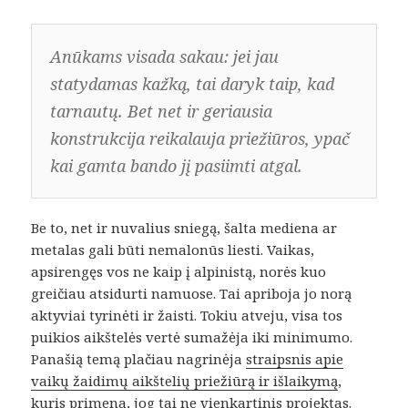
Anūkams visada sakau: jei jau
statydamas kažką, tai daryk taip, kad
tarnautų. Bet net ir geriausia
konstrukcija reikalauja priežiūros, ypač
kai gamta bando jį pasiimti atgal.
Be to, net ir nuvalius sniegą, šalta mediena ar
metalas gali būti nemalonūs liesti. Vaikas,
apsirengęs vos ne kaip į alpinistą, norės kuo
greičiau atsidurti namuose. Tai apriboja jo norą
aktyviai tyrinėti ir žaisti. Tokiu atveju, visa tos
puikios aikštelės vertė sumažėja iki minimumo.
Panašią temą plačiau nagrinėja
straipsnis apie
vaikų žaidimų aikštelių priežiūrą ir išlaikymą
,
kuris primena, jog tai ne vienkartinis projektas.