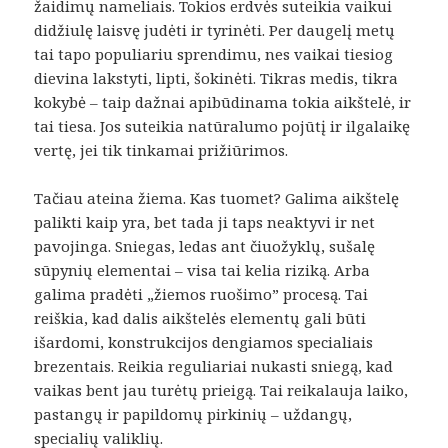
žaidimų nameliais. Tokios erdvės suteikia vaikui
didžiulę laisvę judėti ir tyrinėti. Per daugelį metų
tai tapo populiariu sprendimu, nes vaikai tiesiog
dievina lakstyti, lipti, šokinėti. Tikras medis, tikra
kokybė – taip dažnai apibūdinama tokia aikštelė, ir
tai tiesa. Jos suteikia natūralumo pojūtį ir ilgalaikę
vertę, jei tik tinkamai prižiūrimos.
Tačiau ateina žiema. Kas tuomet? Galima aikštelę
palikti kaip yra, bet tada ji taps neaktyvi ir net
pavojinga. Sniegas, ledas ant čiuožyklų, sušalę
sūpynių elementai – visa tai kelia riziką. Arba
galima pradėti „žiemos ruošimo” procesą. Tai
reiškia, kad dalis aikštelės elementų gali būti
išardomi, konstrukcijos dengiamos specialiais
brezentais. Reikia reguliariai nukasti sniegą, kad
vaikas bent jau turėtų prieigą. Tai reikalauja laiko,
pastangų ir papildomų pirkinių – uždangų,
specialių valiklių.