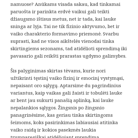
namuose? Anūkams visada sakau, kad tinkamai
paruošta ir parinkta erdvė vaikui gali teikti
džiaugsmo ištisus metus, net ir tada, kai lauke
sninga ar lyja. Tai ne tik fizinio aktyvumo, bet ir
vaiko charakterio formavimo priemonė. Svarbu
suprasti, kad ne visos aikštelės vienodai tinka
skirtingiems sezonams, tad atidėlioti sprendimą iki
pavasario gali reikšti prarastas ugdymo galimybes.
Šis palyginimas skirtas tėvams, kurie nori
užtikrinti tęstinį vaiko fizinį ir emocinį vystymąsi,
nepaisant oro sąlygų. Aptarsime du pagrindinius
variantus, kaip vaikas gali žaisti ir tobulėti lauke
ar bent jau sukurti panašią aplinką, kai lauke
nepalankios sąlygos. Žingsnis po žingsnio
panagrinėsime, kas geriau tinka skirtingoms
šeimoms, koks pasirinkimas labiausiai atitinka
vaiko raidą ir kokios pasekmės laukia
trumparegiškai atidėliojant sprendimą.