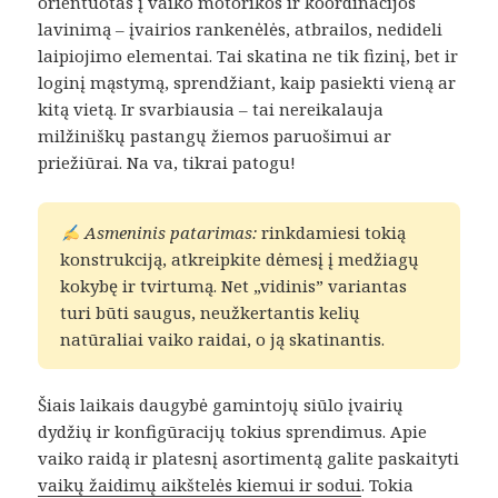
orientuotas į vaiko motorikos ir koordinacijos
lavinimą – įvairios rankenėlės, atbrailos, nedideli
laipiojimo elementai. Tai skatina ne tik fizinį, bet ir
loginį mąstymą, sprendžiant, kaip pasiekti vieną ar
kitą vietą. Ir svarbiausia – tai nereikalauja
milžiniškų pastangų žiemos paruošimui ar
priežiūrai. Na va, tikrai patogu!
Asmeninis patarimas:
rinkdamiesi tokią
konstrukciją, atkreipkite dėmesį į medžiagų
kokybę ir tvirtumą. Net „vidinis” variantas
turi būti saugus, neužkertantis kelių
natūraliai vaiko raidai, o ją skatinantis.
Šiais laikais daugybė gamintojų siūlo įvairių
dydžių ir konfigūracijų tokius sprendimus. Apie
vaiko raidą ir platesnį asortimentą galite paskaityti
vaikų žaidimų aikštelės kiemui ir sodui
. Tokia