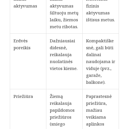
aktyvumas
aktyvumas
fizinis
šiltuoju metų
aktyvumas
laiku, žiemos
ištisus metus.
metu ribotas.
Erdvės
Dažniausiai
Kompaktiške
poreikis
didesnė,
snė, gali būti
reikalauja
dalinai
nuolatinės
naudojama ir
vietos kieme.
viduje (pvz.,
garaže,
balkone).
Priežiūra
Žiemą
Paprastesnė
reikalauja
priežiūra,
papildomos
mažiau
priežiūros
veikiama
(sniego
aplinkos