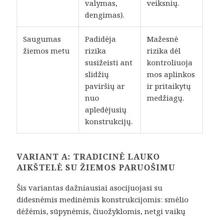
valymas,
veiksnių.
dengimas).
Saugumas
Padidėja
Mažesnė
žiemos metu
rizika
rizika dėl
susižeisti ant
kontroliuoja
slidžių
mos aplinkos
paviršių ar
ir pritaikytų
nuo
medžiagų.
apledėjusių
konstrukcijų.
VARIANT A: TRADICINĖ LAUKO
AIKŠTELĖ SU ŽIEMOS PARUOŠIMU
Šis variantas dažniausiai asocijuojasi su
didesnėmis medinėmis konstrukcijomis: smėlio
dėžėmis, sūpynėmis, čiuožyklomis, netgi vaikų