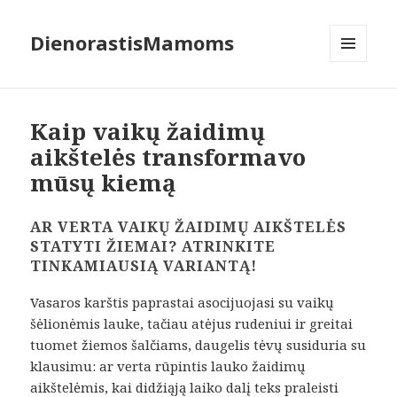
DienorastisMamoms
MENIU
IR
VALDIKLIAI
Kaip vaikų žaidimų
aikštelės transformavo
mūsų kiemą
AR VERTA VAIKŲ ŽAIDIMŲ AIKŠTELĖS
STATYTI ŽIEMAI? ATRINKITE
TINKAMIAUSIĄ VARIANTĄ!
Vasaros karštis paprastai asocijuojasi su vaikų
šėlionėmis lauke, tačiau atėjus rudeniui ir greitai
tuomet žiemos šalčiams, daugelis tėvų susiduria su
klausimu: ar verta rūpintis lauko žaidimų
aikštelėmis, kai didžiąją laiko dalį teks praleisti