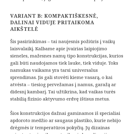
VARIANT B: KOMPAKTIŠKESNĖ,
DALINAI VIDUJE PRITAIKOMA
AIKŠTELĖ
Šis pasirinkimas – tai naujesnis požiūris į vaikų
laisvalaikį. Kalbame apie įvairias laipiojimo
sieneles, mažesnes namų tipo konstrukcijas, kurios
gali būti naudojamos tiek lauke, tiek viduje. Toks
namukas vaikams yra tarsi universalus
sprendimas. Jis gali stovėti kieme vasarą, o kai
atvėsta – tiesiog pervežamas į namus, garažą ar
didesnį kambarį. Tai užtikrina, kad vaikas turės
stabilią fizinio aktyvumo erdvę ištisus metus.
Šios konstrukcijos dažnai gaminamos iš specialiai
apdoroto medžio ar saugaus plastiko, kurie nebijo
drėgmės ir temperatūros pokyčių. Jų dizainas