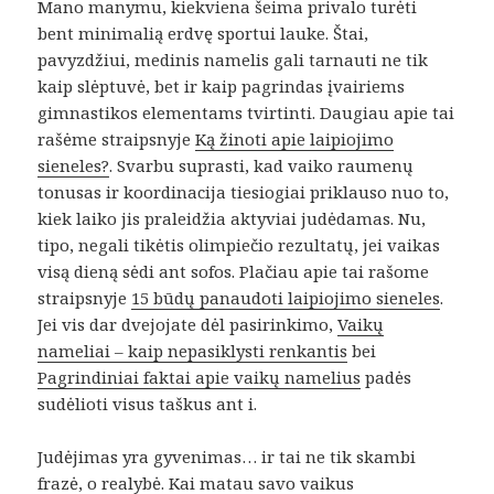
Mano manymu, kiekviena šeima privalo turėti
bent minimalią erdvę sportui lauke. Štai,
pavyzdžiui, medinis namelis gali tarnauti ne tik
kaip slėptuvė, bet ir kaip pagrindas įvairiems
gimnastikos elementams tvirtinti. Daugiau apie tai
rašėme straipsnyje
Ką žinoti apie laipiojimo
sieneles?
. Svarbu suprasti, kad vaiko raumenų
tonusas ir koordinacija tiesiogiai priklauso nuo to,
kiek laiko jis praleidžia aktyviai judėdamas. Nu,
tipo, negali tikėtis olimpiečio rezultatų, jei vaikas
visą dieną sėdi ant sofos. Plačiau apie tai rašome
straipsnyje
15 būdų panaudoti laipiojimo sieneles
.
Jei vis dar dvejojate dėl pasirinkimo,
Vaikų
nameliai – kaip nepasiklysti renkantis
bei
Pagrindiniai faktai apie vaikų namelius
padės
sudėlioti visus taškus ant i.
Judėjimas yra gyvenimas… ir tai ne tik skambi
frazė, o realybė. Kai matau savo vaikus