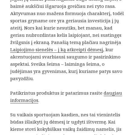
baimė aukščiui išgaruoja greičiau nei ryto rasa.
Aktyvumas nuo mažens formuoja charakterį, todėl
sportas gryname ore yra geriausia investicija į jų
ateitį. Nors kai kurie nesutiks, bet manau, kad
geriau nubrozdintas kelis laipiojant, nei sustingęs
žvilgsnis į ekraną. Panašią temą plačiau nagrinėja
Laipiojimo sienelės – į ką atkreipti dėmesį
, kur
akcentuojami svarbiausi saugumo ir pasirinkimo
aspektai. Sveika šeima – laiminga šeima, o
judėjimas yra gyvenimas, kurį kuriame patys savo
pavyzdžiu.
Patikrintus produktus ir patarimus rasite
daugiau
informacijos
.
Su vaikais sportuojam kasdien, nes tai vienintelis
būdas išlaikyti jų dėmesį ir ugdyti ištvermę. Kai
kieme stovi kokybiškas vaikų žaidimų namelis, jis