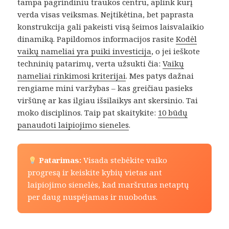
tampa pagrindiniu traukos centru, aplink kurį
verda visas veiksmas. Neįtikėtina, bet paprasta
konstrukcija gali pakeisti visą šeimos laisvalaikio
dinamiką. Papildomos informacijos rasite
Kodėl
vaikų nameliai yra puiki investicija
, o jei ieškote
techninių patarimų, verta užsukti čia:
Vaikų
nameliai rinkimosi kriterijai
. Mes patys dažnai
rengiame mini varžybas – kas greičiau pasieks
viršūnę ar kas ilgiau išsilaikys ant skersinio. Tai
moko disciplinos. Taip pat skaitykite:
10 būdų
panaudoti laipiojimo sieneles
.
Patarimas:
Visada stebėkite vaiko
progresą ir keiskite kybių vietas ant
laipiojimo sienelės, kad maršrutas netaptų
per daug nuspėjamas ir nuobodus.