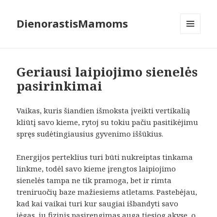
DienorastisMamoms
MENIU
IR
VALDIKLIAI
Geriausi laipiojimo sienelės
pasirinkimai
Vaikas, kuris šiandien išmoksta įveikti vertikalią
kliūtį savo kieme, rytoj su tokiu pačiu pasitikėjimu
spręs sudėtingiausius gyvenimo iššūkius.
Energijos perteklius turi būti nukreiptas tinkama
linkme, todėl savo kieme įrengtos laipiojimo
sienelės tampa ne tik pramoga, bet ir rimta
treniruočių baze mažiesiems atletams. Pastebėjau,
kad kai vaikai turi kur saugiai išbandyti savo
jėgas, jų fizinis pasirengimas auga tiesiog akyse, o