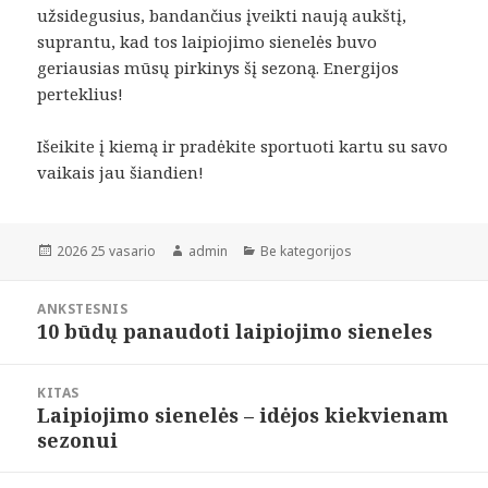
užsidegusius, bandančius įveikti naują aukštį,
suprantu, kad tos laipiojimo sienelės buvo
geriausias mūsų pirkinys šį sezoną. Energijos
perteklius!
Išeikite į kiemą ir pradėkite sportuoti kartu su savo
vaikais jau šiandien!
Paskelbta
Autorius
Kategorijos
2026 25 vasario
admin
Be kategorijos
Navigacija
ANKSTESNIS
tarp
10 būdų panaudoti laipiojimo sieneles
Ankstesnis
įrašų
įrašas:
KITAS
Laipiojimo sienelės – idėjos kiekvienam
Paskesnis
sezonui
įrašas: