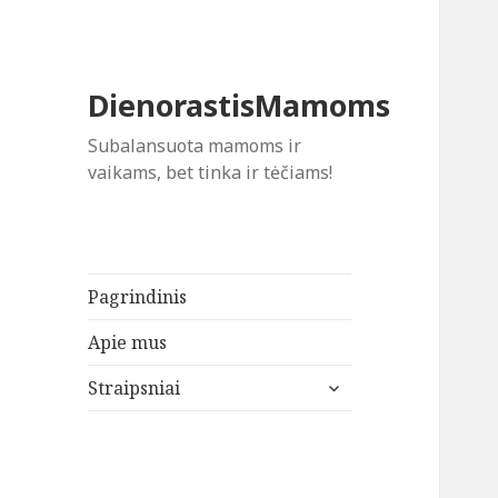
DienorastisMamoms
Subalansuota mamoms ir
vaikams, bet tinka ir tėčiams!
Pagrindinis
Apie mus
išskleisti
Straipsniai
sub-
meniu