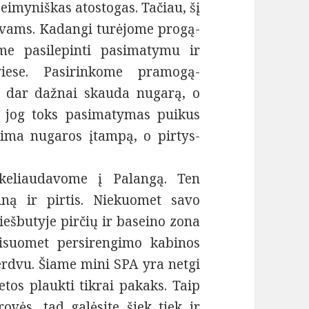
šeimyniškas atostogas. Tačiau, šį
tėvams. Kadangi turėjome progą-
me pasilepinti pasimatymu ir
viese. Pasirinkome pramogą-
 dar dažnai skauda nugarą, o
 jog toks pasimatymas puikus
ima nugaros įtampą, o pirtys-
 keliaudavome į Palangą. Ten
iną ir pirtis. Niekuomet savo
iešbutyje pirčių ir baseino zona
Visuomet persirengimo kabinos
 erdvu. Šiame mini SPA yra netgi
ietos plaukti tikrai pakaks. Taip
vės, tad galėsite šiek tiek ir