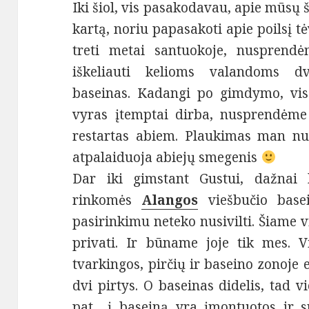
Iki šiol, vis pasakodavau, apie mūsų 
kartą, noriu papasakoti apie poilsį 
treti metai santuokoje, nusprendė
iškeliauti kelioms valandoms d
baseinas. Kadangi po gimdymo, vis
vyras įtemptai dirba, nusprendėme
restartas abiem. Plaukimas man nu
atpalaiduoja abiejų smegenis
Dar iki gimstant Gustui, dažnai
rinkomės
Alangos
viešbučio base
pasirinkimu neteko nusivilti. Šiame v
privati. Ir būname joje tik mes. 
tvarkingos, pirčių ir baseino zonoje
dvi pirtys. O baseinas didelis, tad v
pat į baseiną yra įmontuotos ir sro