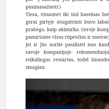
pasimasažuoti:)
Tiesa, visuomet iki šiol baseinas buv
gerai pirtyje atsigaivinti buvo laba
prabėgo, kaip akimirka. Geroje kompa
pamiršome visus rūpesčius ir nuovar
Jei ir Jūs norite pasiilsėti nuo kas
savoje kompanijoje- rekomenduoju 
reikalingas restartas, todėl išnaud
smagiau.