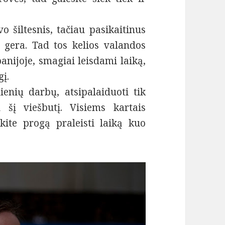
o šiltesnis, tačiau pasikaitinus
i gera. Tad tos kelios valandos
nijoje, smagiai leisdami laiką,
gį.
dienių darbų, atsipalaiduoti tik
šį viešbutį. Visiems kartais
okite progą praleisti laiką kuo