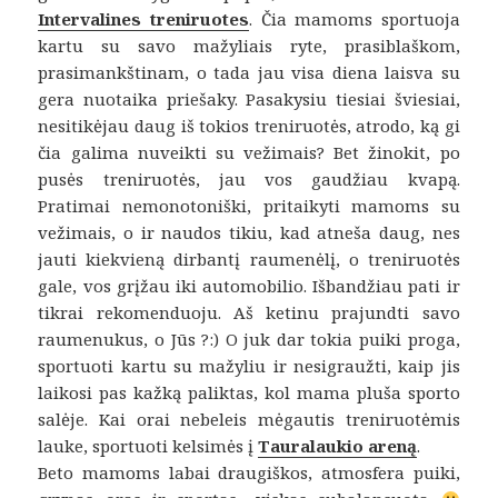
Intervalines treniruotes
. Čia mamoms sportuoja
kartu su savo mažyliais ryte, prasiblaškom,
prasimankštinam, o tada jau visa diena laisva su
gera nuotaika priešaky. Pasakysiu tiesiai šviesiai,
nesitikėjau daug iš tokios treniruotės, atrodo, ką gi
čia galima nuveikti su vežimais? Bet žinokit, po
pusės treniruotės, jau vos gaudžiau kvapą.
Pratimai nemonotoniški, pritaikyti mamoms su
vežimais, o ir naudos tikiu, kad atneša daug, nes
jauti kiekvieną dirbantį raumenėlį, o treniruotės
gale, vos grįžau iki automobilio. Išbandžiau pati ir
tikrai rekomenduoju. Aš ketinu prajundti savo
raumenukus, o Jūs ?:) O juk dar tokia puiki proga,
sportuoti kartu su mažyliu ir nesigraužti, kaip jis
laikosi pas kažką paliktas, kol mama pluša sporto
salėje. Kai orai nebeleis mėgautis treniruotėmis
lauke, sportuoti kelsimės į
Tauralaukio areną
.
Beto mamoms labai draugiškos, atmosfera puiki,