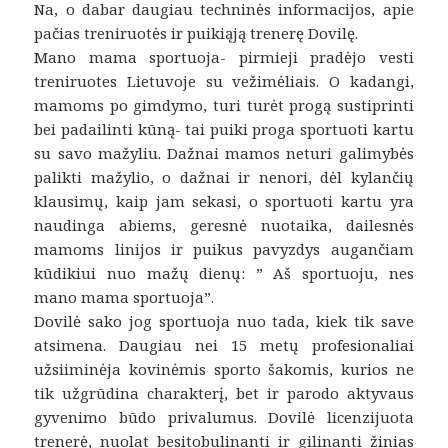
Na, o dabar daugiau techninės informacijos, apie
pačias treniruotės ir puikiąją trenerę Dovilę.
Mano mama sportuoja- pirmieji pradėjo vesti
treniruotes Lietuvoje su vežimėliais. O kadangi,
mamoms po gimdymo, turi turėt progą sustiprinti
bei padailinti kūną- tai puiki proga sportuoti kartu
su savo mažyliu. Dažnai mamos neturi galimybės
palikti mažylio, o dažnai ir nenori, dėl kylančių
klausimų, kaip jam sekasi, o sportuoti kartu yra
naudinga abiems, geresnė nuotaika, dailesnės
mamoms linijos ir puikus pavyzdys augančiam
kūdikiui nuo mažų dienų: ” Aš sportuoju, nes
mano mama sportuoja”.
Dovilė sako jog sportuoja nuo tada, kiek tik save
atsimena. Daugiau nei 15 metų profesionaliai
užsiiminėja kovinėmis sporto šakomis, kurios ne
tik užgrūdina charakterį, bet ir parodo aktyvaus
gyvenimo būdo privalumus. Dovilė licenzijuota
trenerė, nuolat besitobulinanti ir gilinanti žinias