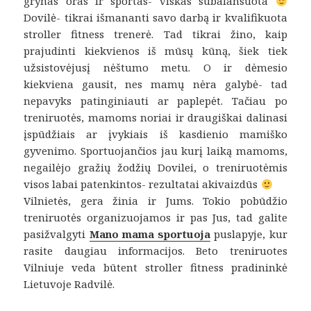
grynas oras ir sportas- viskas subalansuota
Dovilė- tikrai išmananti savo darbą ir kvalifikuota
stroller fitness trenerė. Tad tikrai žino, kaip
prajudinti kiekvienos iš mūsų kūną, šiek tiek
užsistovėjusį nėštumo metu. O ir dėmesio
kiekviena gausit, nes mamų nėra galybė- tad
nepavyks patinginiauti ar paplepėt. Tačiau po
treniruotės, mamoms noriai ir draugiškai dalinasi
įspūdžiais ar įvykiais iš kasdienio mamiško
gyvenimo. Sportuojančios jau kurį laiką mamoms,
negailėjo gražių žodžių Dovilei, o treniruotėmis
visos labai patenkintos- rezultatai akivaizdūs
Vilnietės, gera žinia ir Jums. Tokio pobūdžio
treniruotės organizuojamos ir pas Jus, tad galite
pasižvalgyti
Mano mama sportuoja
puslapyje, kur
rasite daugiau informacijos. Beto treniruotes
Vilniuje veda būtent stroller fitness pradininkė
Lietuvoje Radvilė.