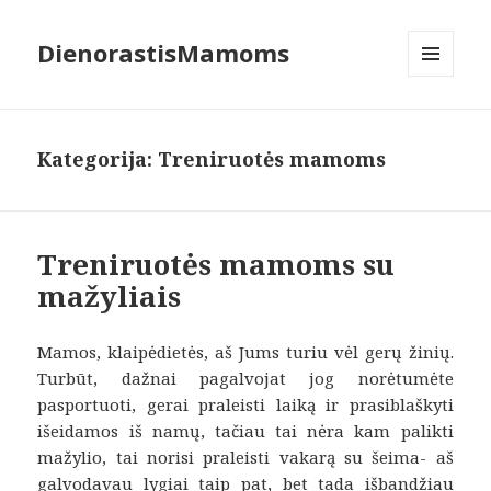
DienorastisMamoms
MENIU
IR
VALDIKLIAI
Kategorija:
Treniruotės mamoms
Treniruotės mamoms su
mažyliais
Mamos, klaipėdietės, aš Jums turiu vėl gerų žinių.
Turbūt, dažnai pagalvojat jog norėtumėte
pasportuoti, gerai praleisti laiką ir prasiblaškyti
išeidamos iš namų, tačiau tai nėra kam palikti
mažylio, tai norisi praleisti vakarą su šeima- aš
galvodavau lygiai taip pat, bet tada išbandžiau